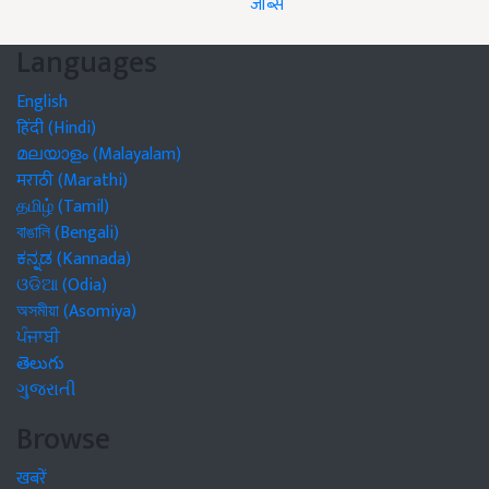
जॉब्स
Languages
English
हिंदी (Hindi)
മലയാളം (Malayalam)
मराठी (Marathi)
தமிழ் (Tamil)
বাঙালি (Bengali)
ಕನ್ನಡ (Kannada)
ଓଡିଆ (Odia)
অসমীয়া (Asomiya)
ਪੰਜਾਬੀ
తెలుగు
ગુજરાતી
Browse
खबरें