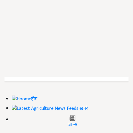
होम
ख़बरें
जॉब्स