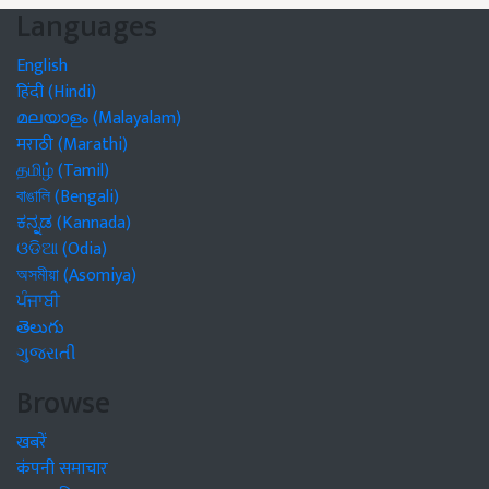
Languages
English
हिंदी (Hindi)
മലയാളം (Malayalam)
मराठी (Marathi)
தமிழ் (Tamil)
বাঙালি (Bengali)
ಕನ್ನಡ (Kannada)
ଓଡିଆ (Odia)
অসমীয়া (Asomiya)
ਪੰਜਾਬੀ
తెలుగు
ગુજરાતી
Browse
खबरें
कंपनी समाचार