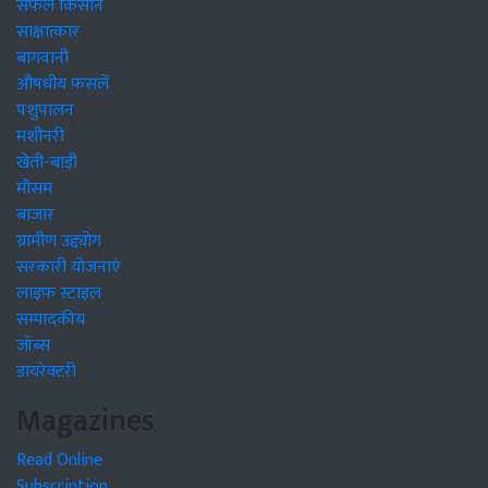
सफल किसान
साक्षात्कार
बागवानी
औषधीय फसलें
पशुपालन
मशीनरी
खेती-बाड़ी
मौसम
बाजार
ग्रामीण उद्द्योग
सरकारी योजनाएं
लाइफ स्टाइल
सम्पादकीय
जॉब्स
डायरेक्टरी
Magazines
Read Online
Subscription