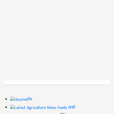
होम
ख़बरें