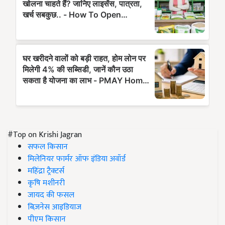
#Top on Krishi Jagran
सफल किसान
मिलेनियर फार्मर ऑफ इंडिया अवॉर्ड
महिंद्रा ट्रैक्टर्स
कृषि मशीनरी
जायद की फसल
बिज़नेस आइडियाज
पीएम किसान