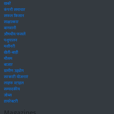
खबरें
कंपनी समाचार
सफल किसान
साक्षात्कार
बागवानी
औषधीय फसलें
पशुपालन
मशीनरी
खेती-बाड़ी
मौसम
बाजार
ग्रामीण उद्द्योग
सरकारी योजनाएं
लाइफ स्टाइल
सम्पादकीय
जॉब्स
डायरेक्टरी
Magazines