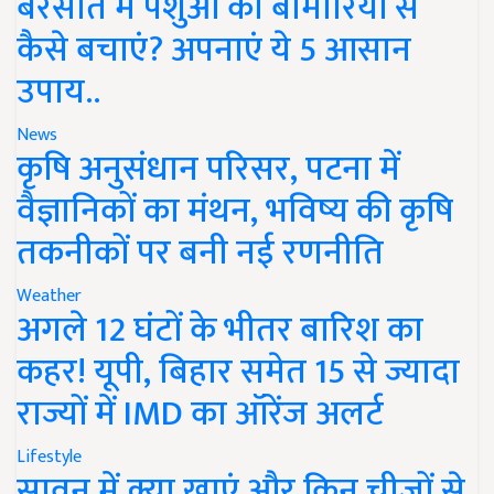
बरसात में पशुओं को बीमारियों से
कैसे बचाएं? अपनाएं ये 5 आसान
उपाय..
News
कृषि अनुसंधान परिसर, पटना में
वैज्ञानिकों का मंथन, भविष्य की कृषि
तकनीकों पर बनी नई रणनीति
Weather
अगले 12 घंटों के भीतर बारिश का
कहर! यूपी, बिहार समेत 15 से ज्यादा
राज्यों में IMD का ऑरेंज अलर्ट
Lifestyle
सावन में क्या खाएं और किन चीजों से