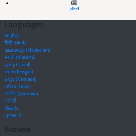
जॉब्स
Languages
English
हिंदी (Hindi)
മലയാളം (Malayalam)
मराठी (Marathi)
தமிழ் (Tamil)
বাঙালি (Bengali)
ಕನ್ನಡ (Kannada)
ଓଡିଆ (Odia)
অসমীয়া (Asomiya)
ਪੰਜਾਬੀ
తెలుగు
ગુજરાતી
Browse