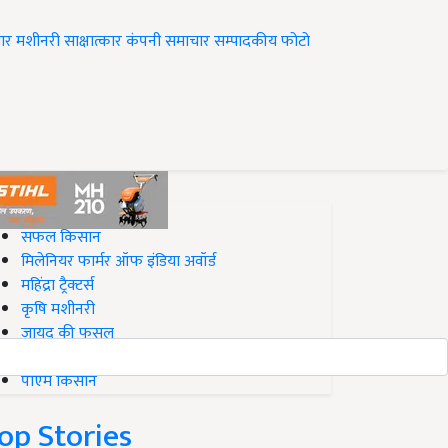
ार
मशीनरी
साक्षात्कार
कंपनी समाचार
सम्पादकीय
फोटो
op on Krishi Jagran
सफल किसान
मिलेनियर फार्मर ऑफ इंडिया अवॉर्ड
महिंद्रा ट्रैक्टर्स
कृषि मशीनरी
जायद की फसल
बिज़नेस आइडियाज
पीएम किसान
op Stories