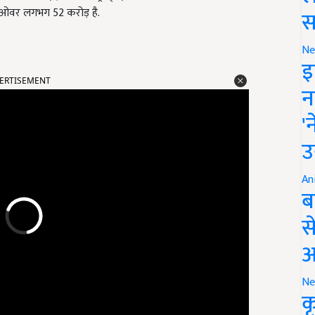
टर्नओवर लगभग 52 करोड़ है.
स
Ne
इ
ERTISEMENT
न
'
उ
An
ब
स
आ
Ne
क