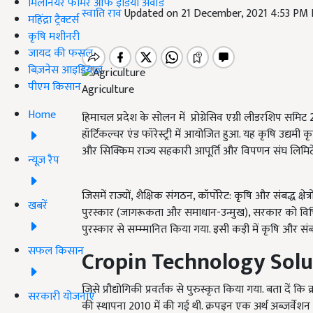
मिलेनियर फार्मर ऑफ इंडिया अवॉर्ड
स्वाति राव
Updated on 21 December, 2021 4:53 PM
महिंद्रा ट्रैक्टर्स
कृषि मशीनरी
जायद की फसल
बिज़नेस आइडियाज
पीएम किसान
Agriculture
Home
हिमाचल प्रदेश के सोलन में प्रोग्रेसिव एग्री लीडरशिप स
हॉर्टिकल्चर एंड फॉरेस्ट्री में आयोजित हुआ. यह कृषि उद्य
और सिक्किम राज्य सहकारी आपूर्ति और विपणन संघ लिमिट
न्यूज़ रैप
जिसमें राज्यों, शैक्षिक संगठन, कॉर्पोरेट: कृषि और संबद्ध क्
खबरें
पुरस्कार (जागरूकता और समाधान-उन्मुख), सरकार को विभिन्न
पुरस्कार से सम्म्मानित किया गया. इसी कड़ी में कृषि और संबद्
सफल किसान
Cropin Technology Solut
जिसे प्रौद्योगिकी प्रवर्तक से पुरुस्कृत किया गया. बता दें कि क
सरकारी योजनाएं
की स्थापना 2010 में की गई थी. क्रपइन एक अर्थ अब्जर्वे