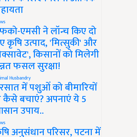
हायता
ws
फको-एमसी ने लॉन्च किए दो
ए कृषि उत्पाद, 'मित्सुकी' और
नेक्सावेट', किसानों को मिलेगी
न्नत फसल सुरक्षा!
imal Husbandry
रसात में पशुओं को बीमारियों
े कैसे बचाएं? अपनाएं ये 5
सान उपाय..
ws
ृषि अनुसंधान परिसर, पटना में