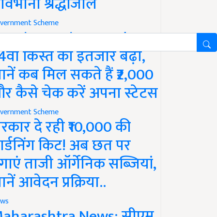
ावभीनी श्रद्धांजलि
vernment Scheme
M Kisan Yojana Update:
4वीं किस्त का इंतजार बढ़ा,
ानें कब मिल सकते हैं ₹2,000
र कैसे चेक करें अपना स्टेटस
vernment Scheme
रकार दे रही ₹10,000 की
ार्डनिंग किट! अब छत पर
गाएं ताजी ऑर्गेनिक सब्जियां,
ानें आवेदन प्रक्रिया..
ws
aharashtra News: सीएम