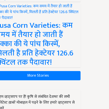
usa Corn Varieties: कम
मय में तैयार हो जाती हैं
क्का की ये पांच किस्में,
िलती है प्रति हेक्टेयर 126.6
्विंटल तक पैदावार!
More Stories
हम व्हाट्सएप पर हैं! कृषि से संबंधित देशभर की सभी
लेटेस्ट ख़बरें मोबाइल में पढ़ने के लिए हमारे व्हाट्सएप से
जुड़ें.