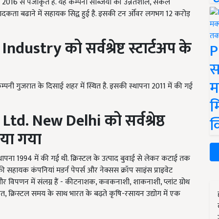
स्थान 2016 से पंजीकृत है. यह कम्पनी सब्जियों की उन्नतशील, संकल
उत्पादकता बढाने में सहायक सिद्व हुई है. इसकी टन र्ओवर लगभग 12 करोड़
n Industry
को
सर्वश्रेष्ट स्टार्टअप के
P
स
म
नी गुजरात के दिसाई शहर में स्थित है. इसकी स्थापना 2011 में की गई
म
 Ltd. New Delhi
को
सर्वश्रेष्ठ
क
िया गया
ी स्थापना 1994 में की गई थी. क्रिस्टल के उत्पाद बुवाई से लेकर कटाई तक
ी सहायक कंपनियां मडर्न पेपर्स और नेक्सस क्रॉप साइंस प्राइवेट
और विपणन में संलग्न हैं - कीटनाशक, कवकनाशी, शाकनाशी, प्लांट ग्रोथ
 के तहत, क्रिस्टल समय के साथ भारत के बढ़ते कृषि-रसायन उद्योग में एक