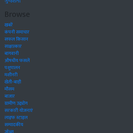
ગુજરાતી
Browse
खबरें
कंपनी समाचार
सफल किसान
साक्षात्कार
बागवानी
औषधीय फसलें
पशुपालन
मशीनरी
खेती-बाड़ी
मौसम
बाजार
ग्रामीण उद्द्योग
सरकारी योजनाएं
लाइफ स्टाइल
सम्पादकीय
जॉब्स