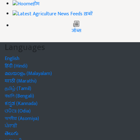
होम
ख़बरें
जॉब्स
Languages
English
हिंदी (Hindi)
മലയാളം (Malayalam)
मराठी (Marathi)
தமிழ் (Tamil)
বাঙালি (Bengali)
ಕನ್ನಡ (Kannada)
ଓଡିଆ (Odia)
অসমীয়া (Asomiya)
ਪੰਜਾਬੀ
తెలుగు