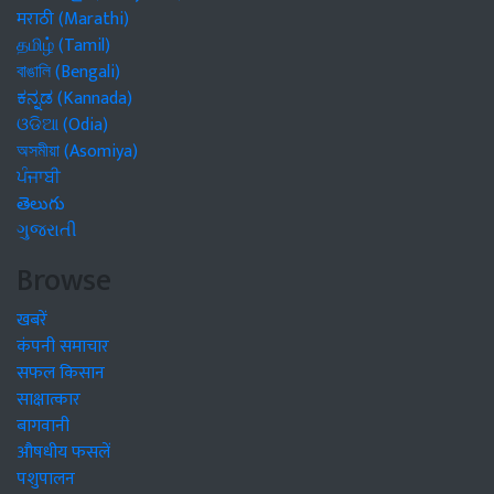
मराठी (Marathi)
தமிழ் (Tamil)
বাঙালি (Bengali)
ಕನ್ನಡ (Kannada)
ଓଡିଆ (Odia)
অসমীয়া (Asomiya)
ਪੰਜਾਬੀ
తెలుగు
ગુજરાતી
Browse
खबरें
कंपनी समाचार
सफल किसान
साक्षात्कार
बागवानी
औषधीय फसलें
पशुपालन