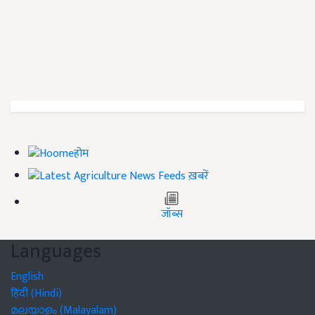
होम
ख़बरें
जॉब्स
Languages
English
हिंदी (Hindi)
മലയാളം (Malayalam)