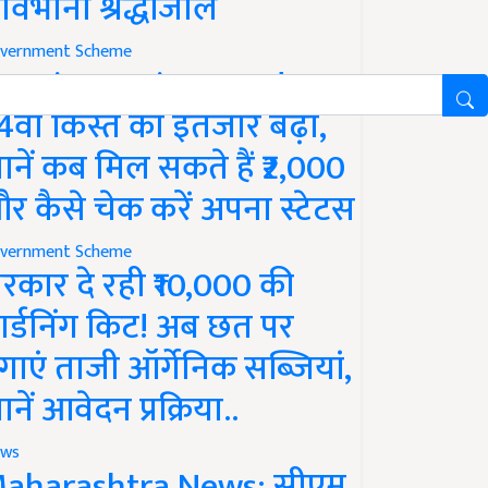
ावभीनी श्रद्धांजलि
vernment Scheme
M Kisan Yojana Update:
4वीं किस्त का इंतजार बढ़ा,
ानें कब मिल सकते हैं ₹2,000
र कैसे चेक करें अपना स्टेटस
vernment Scheme
रकार दे रही ₹10,000 की
ार्डनिंग किट! अब छत पर
गाएं ताजी ऑर्गेनिक सब्जियां,
ानें आवेदन प्रक्रिया..
ws
aharashtra News: सीएम