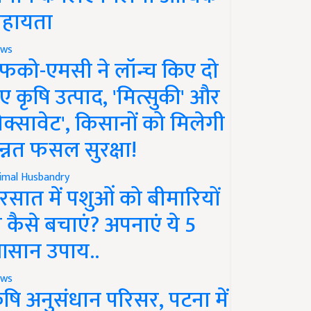
हायता
ws
फको-एमसी ने लॉन्च किए दो
ए कृषि उत्पाद, 'मित्सुकी' और
नेक्सावेट', किसानों को मिलेगी
न्नत फसल सुरक्षा!
imal Husbandry
रसात में पशुओं को बीमारियों
े कैसे बचाएं? अपनाएं ये 5
सान उपाय..
ws
ृषि अनुसंधान परिसर, पटना में