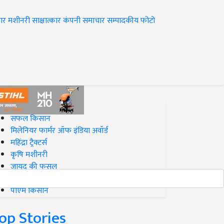
ार
मशीनरी
साक्षात्कार
कंपनी समाचार
सम्पादकीय
फोटो
op on Krishi Jagran
सफल किसान
मिलेनियर फार्मर ऑफ इंडिया अवॉर्ड
महिंद्रा ट्रैक्टर्स
कृषि मशीनरी
जायद की फसल
बिज़नेस आइडियाज
पीएम किसान
op Stories