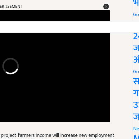
भ
Go
P
2
ज
औ
Go
स
ग
उ
ज
project farmers income will increase new employment
Ne
M