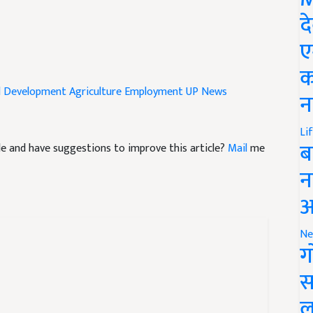
द
ए
क
l Development
Agriculture
Employment
UP News
न
icle and have suggestions to improve this article?
Mail
me
Li
ब
न
आ
Ne
ग
स
ल
रवरी को पेश होगा बजट, वित्त