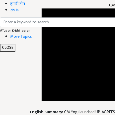
हमारी टीम
संपर्क
#Top on Krishi Jagran
More Topics
CLOSE
English Summary:
CM Yogi launched UP-AGREES 
opportunities in rural areas