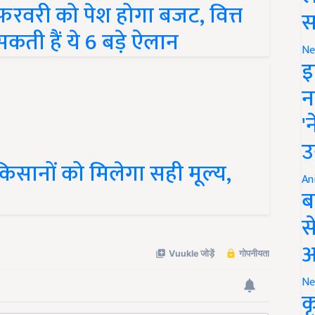
स
कती हैं ये 6 बड़े ऐलान
Ne
इ
न
'
उ
किसानों को मिलेगा सही मूल्य,
An
ब
स
आ
Ne
क