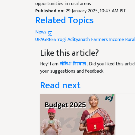
Published on:
29 January 2025, 10:47 AM IST
Related Topics
News
UPAGREES
Yogi Adityanath
Farmers Income
Rura
Like this article?
Hey! I am
लोकेश निरवाल
. Did you liked this art
your suggestions and feedback.
Read next
Budget 2025 Update: 1 फ