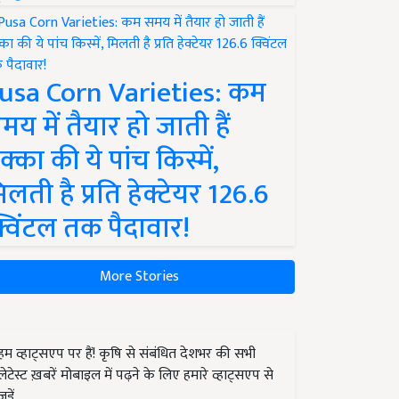
usa Corn Varieties: कम
मय में तैयार हो जाती हैं
क्का की ये पांच किस्में,
िलती है प्रति हेक्टेयर 126.6
्विंटल तक पैदावार!
More Stories
हम व्हाट्सएप पर हैं! कृषि से संबंधित देशभर की सभी
लेटेस्ट ख़बरें मोबाइल में पढ़ने के लिए हमारे व्हाट्सएप से
जुड़ें.