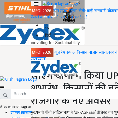
MFOI 2026
होम
ख़बरें
मौसम
खेती-बाड़ी
सरकारी योजना
गैलरी
वीडियो
मासिक पत्रिका
डायरेक्टरी
हिंदी
MFOI 2026
न्यूज़ रैप
सफल किसान
बाजार
साक्षात्कार
क
Home
ख़बरें
सीएम योगी ने किया UP
शुभारंभ, किसानों की बढ़ेगी
रोजगार के नए अवसर
#Top on Krishi Jagran
मुख्यमंत्री योगी आदित्यनाथ ने ‘UP-AGREES’ प्रोजेक्ट का शु
सफल किसान