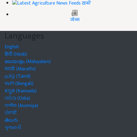
ख़बरें
जॉब्स
Languages
English
हिंदी (Hindi)
മലയാളം (Malayalam)
मराठी (Marathi)
தமிழ் (Tamil)
বাঙালি (Bengali)
ಕನ್ನಡ (Kannada)
ଓଡିଆ (Odia)
অসমীয়া (Asomiya)
ਪੰਜਾਬੀ
తెలుగు
ગુજરાતી