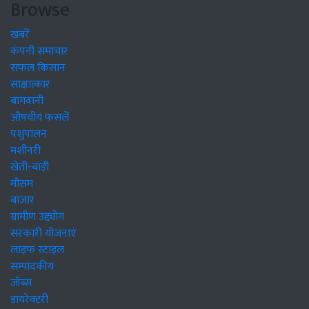
Browse
खबरें
कंपनी समाचार
सफल किसान
साक्षात्कार
बागवानी
औषधीय फसलें
पशुपालन
मशीनरी
खेती-बाड़ी
मौसम
बाजार
ग्रामीण उद्द्योग
सरकारी योजनाएं
लाइफ स्टाइल
सम्पादकीय
जॉब्स
डायरेक्टरी