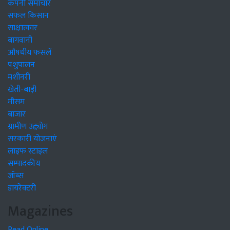
कंपनी समाचार
सफल किसान
साक्षात्कार
बागवानी
औषधीय फसलें
पशुपालन
मशीनरी
खेती-बाड़ी
मौसम
बाजार
ग्रामीण उद्द्योग
सरकारी योजनाएं
लाइफ स्टाइल
सम्पादकीय
जॉब्स
डायरेक्टरी
Magazines
Read Online