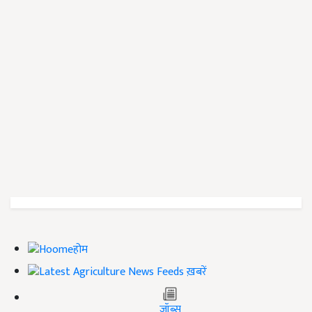
होम
ख़बरें
जॉब्स