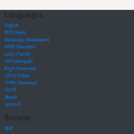
Languages
English
हिंदी (Hindi)
മലയാളം (Malayalam)
मराठी (Marathi)
தமிழ் (Tamil)
বাঙালি (Bengali)
ಕನ್ನಡ (Kannada)
ଓଡିଆ (Odia)
অসমীয়া (Asomiya)
ਪੰਜਾਬੀ
తెలుగు
ગુજરાતી
Browse
खबरें