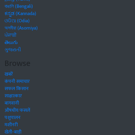
বাঙালি (Bengali)
ಕನ್ನಡ (Kannada)
ଓଡିଆ (Odia)
অসমীয়া (Asomiya)
ਪੰਜਾਬੀ
తెలుగు
ગુજરાતી
Browse
खबरें
कंपनी समाचार
सफल किसान
साक्षात्कार
बागवानी
औषधीय फसलें
पशुपालन
मशीनरी
खेती-बाड़ी