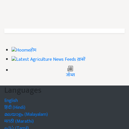
होम
ख़बरें
जॉब्स
Languages
English
हिंदी (Hindi)
മലയാളം (Malayalam)
मराठी (Marathi)
தமிழ் (Tamil)