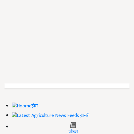
होम
ख़बरें
जॉब्स