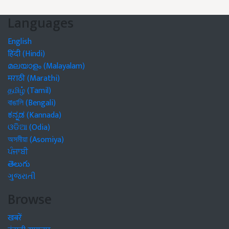
Languages
English
हिंदी (Hindi)
മലയാളം (Malayalam)
मराठी (Marathi)
தமிழ் (Tamil)
বাঙালি (Bengali)
ಕನ್ನಡ (Kannada)
ଓଡିଆ (Odia)
অসমীয়া (Asomiya)
ਪੰਜਾਬੀ
తెలుగు
ગુજરાતી
Browse
खबरें