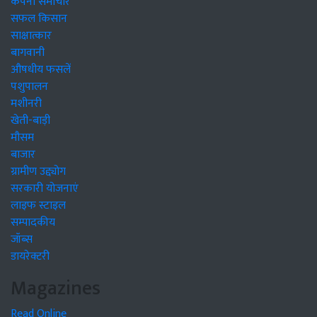
कंपनी समाचार
सफल किसान
साक्षात्कार
बागवानी
औषधीय फसलें
पशुपालन
मशीनरी
खेती-बाड़ी
मौसम
बाजार
ग्रामीण उद्द्योग
सरकारी योजनाएं
लाइफ स्टाइल
सम्पादकीय
जॉब्स
डायरेक्टरी
Magazines
Read Online