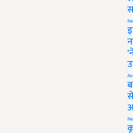
स
Ne
इ
न
'
उ
An
ब
स
आ
Ne
क