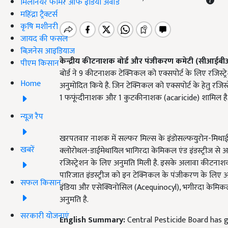
मिलेनियर फार्मर ऑफ इंडिया अवॉर्ड
महिंद्रा ट्रैक्टर्स
कृषि मशीनरी
जायद की फसल
बिज़नेस आइडियाज
केन्द्रीय कीटनाशक बोर्ड और पंजीकरण कमेटी (सीआईब
पीएम किसान
बोर्ड ने 9 कीटनाशक टेक्निकल को एक्सपोर्ट के लिए रजिस्ट्
Home
अनुमोदित किये है. जिन टेक्निकल को एक्सपोर्ट के हेतु रजि
1 फफूंदीनाशक और 1 कुटकीनाशक (acaricide) शामिल है
न्यूज़ रैप
खरपतवार नाशक में सल्फर मिल्स के इंडोसल्फयुरोन-मिथा
खबरें
क्लोरोथल-डाईमेथायिल भागिरदा केमिकल एंड इंडस्ट्रीज से अमि
रजिस्ट्रेशन के लिए अनुमति मिली है. इसके अलावा कीटनाशक
पारिजात इंडस्ट्रीज को इन टेक्निकल के पंजीकरण के लिए
सफल किसान
इंडिया और एसेक्विनोसिल (Acequinocyl), भगीरदा केमिकल्स
अनुमति है.
सरकारी योजनाएं
English Summary:
Central Pesticide Board has gi