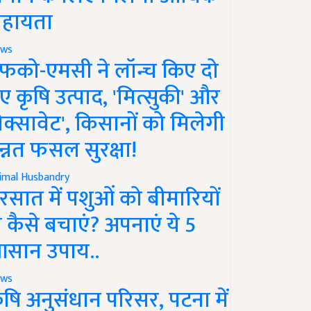
हायता
ws
फको-एमसी ने लॉन्च किए दो
ए कृषि उत्पाद, 'मित्सुकी' और
नेक्सावेट', किसानों को मिलेगी
न्नत फसल सुरक्षा!
imal Husbandry
रसात में पशुओं को बीमारियों
े कैसे बचाएं? अपनाएं ये 5
सान उपाय..
ws
ृषि अनुसंधान परिसर, पटना में