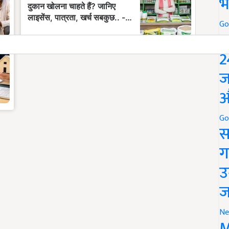
भ
Go
P
2
ज
औ
Go
स
ग
उ
ज
Ne
M