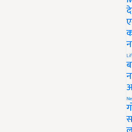
द
ए
क
न
Li
ब
न
आ
Ne
ग
स
ल