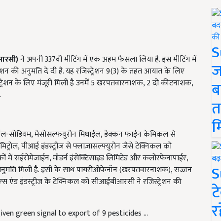
S
ीआरसी)
ने अपनी 337वीं मीटिंग में एक अहम फैसला लिया है. इस मीटिंग में
ज
रेशन की अनुमति दे दी है. यह रजिस्ट्रेशन 9(3) के तहत आयात के लिए
स्ट्रेशन के लिए मंजूरी मिली है उनमें 5 खरपतवारनाशक, 2 दो कीटनाशक,
ब
.
त
म
ईल-सोडियम, मेसोसल्फयुरोन मिथाईल, डेक्कन फाईन केमिकल से
ट्रोल, पीआई इंडस्ट्रीज से फ्लाज़ासल्फ्युरोन जैसे टेक्निकल को
ों में सईरोमेजाईन, मॉडर्न इंसेक्टिसाइड लिमिटेड और कलोरफेनापाईर,
S
 अनुमति मिली है. इसी के साथ पायरीओफेनॉन (खरपतवारनाशक), सज्जन
 एंड इंडस्ट्रीज के टेक्निकल को सीआईबीआरसी ने रजिस्ट्रेशन की
ट
र
ven green signal to export of 9 pesticides ...