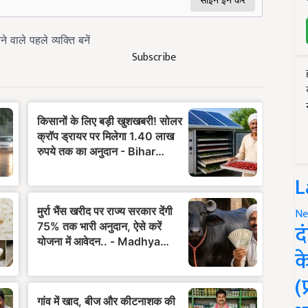
Subscribe
L
Ne
द
क
(