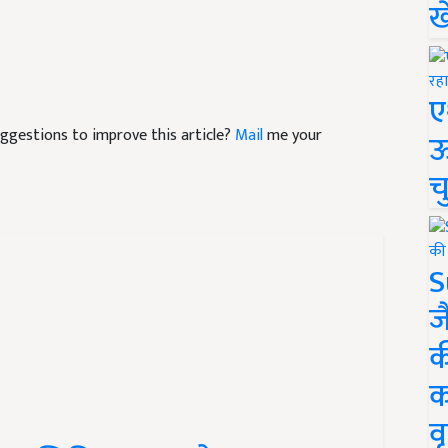
ख
ए
suggestions to improve this article?
Mail
me your
ऊ
च
S
ज
क
क
वृ