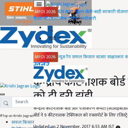
MFOI 2026
होम
ख़बरें
मौसम
खेती-बाड़ी
सरकारी योजना
गैलरी
वीडियो
मासिक पत्रिका
डायरेक्टरी
हिंदी
MFOI 2026
न्यूज़ रैप
सफल किसान
बाजार
साक्षात्कार
क
Home
ख़बरें
केन्द्रीय कीटनाशक बोर्ड
को दी हरी झंडी...
केन्द्रीय कीटनाशक बोर्ड और पंजीकरण कमेटी (सीआईबीआरसी)
बोर्ड ने 9 कीटनाशक टेक्निकल को एक्सपोर्ट के लिए रजिस्ट्र
#Top on Krishi Jagran
सफल किसान
Updated on 2 November, 2017 6:55 AM IST