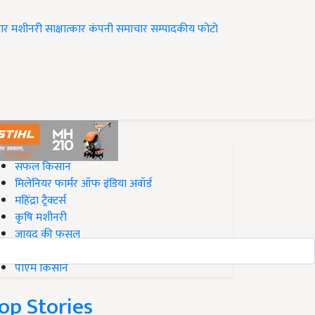
ार
मशीनरी
साक्षात्कार
कंपनी समाचार
सम्पादकीय
फोटो
op on Krishi Jagran
सफल किसान
मिलेनियर फार्मर ऑफ इंडिया अवॉर्ड
महिंद्रा ट्रैक्टर्स
कृषि मशीनरी
जायद की फसल
बिज़नेस आइडियाज
पीएम किसान
op Stories