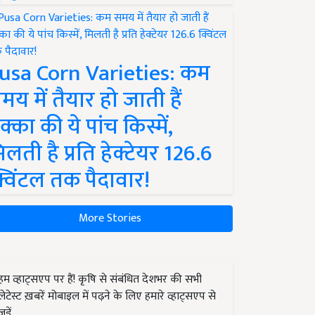
usa Corn Varieties: कम
मय में तैयार हो जाती हैं
क्का की ये पांच किस्में,
िलती है प्रति हेक्टेयर 126.6
्विंटल तक पैदावार!
More Stories
हम व्हाट्सएप पर हैं! कृषि से संबंधित देशभर की सभी
लेटेस्ट ख़बरें मोबाइल में पढ़ने के लिए हमारे व्हाट्सएप से
जुड़ें.