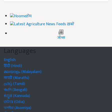
होम
ख़बरें
जॉब्स
Languages
English
हिंदी (Hindi)
മലയാളം (Malayalam)
मराठी (Marathi)
தமிழ் (Tamil)
বাঙালি (Bengali)
ಕನ್ನಡ (Kannada)
ଓଡିଆ (Odia)
অসমীয়া (Asomiya)