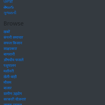
ਪੰਜਾਬੀ
తెలుగు
ગુજરાતી
Browse
खबरें
कंपनी समाचार
सफल किसान
साक्षात्कार
बागवानी
औषधीय फसलें
पशुपालन
मशीनरी
खेती-बाड़ी
मौसम
बाजार
ग्रामीण उद्द्योग
सरकारी योजनाएं