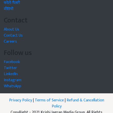
फोटो गैलरी
वीडियो
Contact
About Us
Contact Us
Careers
Follow us
Facebook
Twitter
LinkedIn
Instagram
WhatsApp
Privacy Policy
|
Terms of Service
|
Refund & Cancellation
Policy
CopyRight - 2021 Krishi Jagran Media Group. All Rights