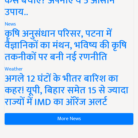
कैसे बचाएं? अपनाएं ये 5 आसान
उपाय..
News
कृषि अनुसंधान परिसर, पटना में
वैज्ञानिकों का मंथन, भविष्य की कृषि
तकनीकों पर बनी नई रणनीति
Weather
अगले 12 घंटों के भीतर बारिश का
कहर! यूपी, बिहार समेत 15 से ज्यादा
राज्यों में IMD का ऑरेंज अलर्ट
More News