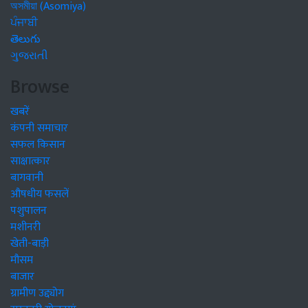
অসমীয়া (Asomiya)
ਪੰਜਾਬੀ
తెలుగు
ગુજરાતી
Browse
खबरें
कंपनी समाचार
सफल किसान
साक्षात्कार
बागवानी
औषधीय फसलें
पशुपालन
मशीनरी
खेती-बाड़ी
मौसम
बाजार
ग्रामीण उद्द्योग