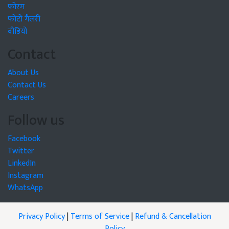
फोरम
फोटो गैलरी
वीडियो
Contact
About Us
Contact Us
Careers
Follow us
Facebook
Twitter
LinkedIn
Instagram
WhatsApp
Privacy Policy
|
Terms of Service
|
Refund & Cancellation
Policy