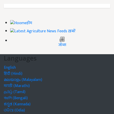
होम
ख़बरें
जॉब्स
Languages
English
हिंदी (Hindi)
മലയാളം (Malayalam)
मराठी (Marathi)
தமிழ் (Tamil)
বাঙালি (Bengali)
ಕನ್ನಡ (Kannada)
ଓଡିଆ (Odia)