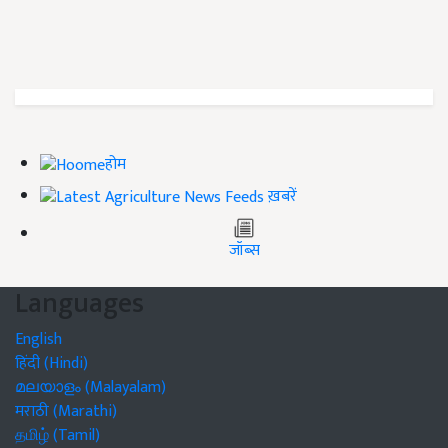
होम
ख़बरें
जॉब्स
Languages
English
हिंदी (Hindi)
മലയാളം (Malayalam)
मराठी (Marathi)
தமிழ் (Tamil)