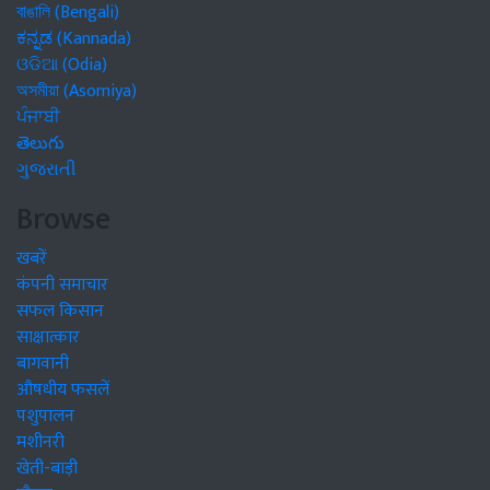
বাঙালি (Bengali)
ಕನ್ನಡ (Kannada)
ଓଡିଆ (Odia)
অসমীয়া (Asomiya)
ਪੰਜਾਬੀ
తెలుగు
ગુજરાતી
Browse
खबरें
कंपनी समाचार
सफल किसान
साक्षात्कार
बागवानी
औषधीय फसलें
पशुपालन
मशीनरी
खेती-बाड़ी