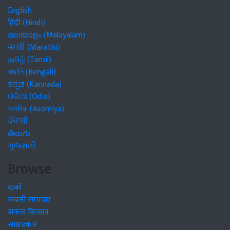
English
हिंदी (Hindi)
മലയാളം (Malayalam)
मराठी (Marathi)
தமிழ் (Tamil)
বাঙালি (Bengali)
ಕನ್ನಡ (Kannada)
ଓଡିଆ (Odia)
অসমীয়া (Asomiya)
ਪੰਜਾਬੀ
తెలుగు
ગુજરાતી
Browse
खबरें
कंपनी समाचार
सफल किसान
साक्षात्कार