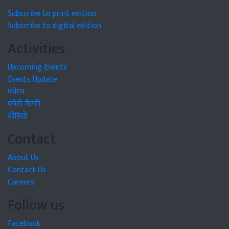
Subscribe to print edition
Subscribe to digital edition
Activities
Upcoming Events
Events Update
फोरम
फोटो गैलरी
वीडियो
Contact
About Us
Contact Us
Careers
Follow us
Facebook