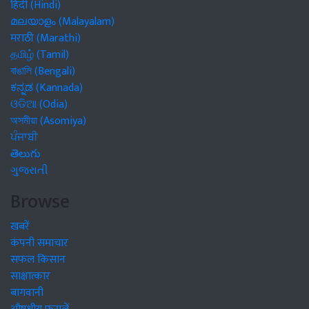
हिंदी (Hindi)
മലയാളം (Malayalam)
मराठी (Marathi)
தமிழ் (Tamil)
বাঙালি (Bengali)
ಕನ್ನಡ (Kannada)
ଓଡିଆ (Odia)
অসমীয়া (Asomiya)
ਪੰਜਾਬੀ
తెలుగు
ગુજરાતી
Browse
खबरें
कंपनी समाचार
सफल किसान
साक्षात्कार
बागवानी