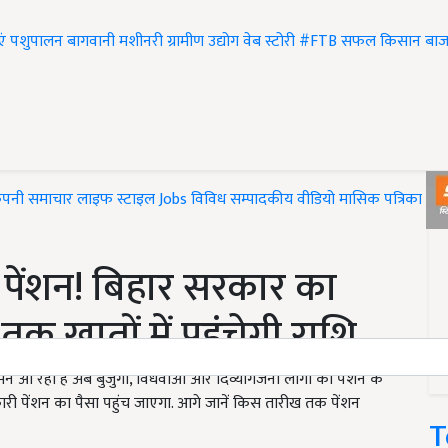
एं
पशुपालन
बागवानी
मशीनरी
ग्रामीण उद्योग
वेब स्टोरी
#FTB
सफल किसान
बाज
ंपनी समाचार
लाइफ स्टाइल
Jobs
विविध
सम्पादकीय
वीडियो
मासिक पत्रिका
#T
 पेंशन! बिहार सरकार का
क खातों में पहुंचेगी राशि
 आ रही है अब बुजुर्गों, विधवाओं और दिव्यांगजनों लोगों को पेंशन के
ारी पेंशन का पैसा पहुंच जाएगा. आगे जानें किस तारीख तक पेंशन
T