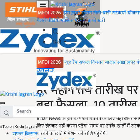
MFOI 2026
होम
ख़बरें
मौसम
खेती-बाड़ी
सरकारी योजना
गैलरी
वीडियो
मासिक पत्रिका
डायरेक्टरी
हिंदी
MFOI 2026
न्यूज़ रैप
सफल किसान
बाजार
साक्षात्कार
क
Home
ख़बरें
हर महीने तय तारीख पर
बड़ा फैसला, 10 तारीख त
Bihar News: बिहार के पेंशन धारकों के लिए बड़ी खबर सामने
लिए इंतजार नहीं करना पड़ेगा. समय पर उनके खातों में सरक
#Top on Krishi Jagran
धारकों के खाते में पेंशन की राशि पहुंचेगी.
सफल किसान