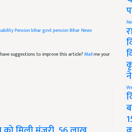
प
Ne
sability Pension
bihar govt pension
Bihar News
र
व
nd have suggestions to improve this article?
Mail
me your
क
क
न
We
द
ब
1
 को मिली मंजूरी, 56 लाख
क