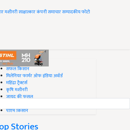
ार
मशीनरी
साक्षात्कार
कंपनी समाचार
सम्पादकीय
फोटो
op on Krishi Jagran
सफल किसान
मिलेनियर फार्मर ऑफ इंडिया अवॉर्ड
महिंद्रा ट्रैक्टर्स
कृषि मशीनरी
जायद की फसल
बिज़नेस आइडियाज
पीएम किसान
op Stories