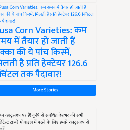
usa Corn Varieties: कम
मय में तैयार हो जाती हैं
क्का की ये पांच किस्में,
िलती है प्रति हेक्टेयर 126.6
्विंटल तक पैदावार!
More Stories
हम व्हाट्सएप पर हैं! कृषि से संबंधित देशभर की सभी
लेटेस्ट ख़बरें मोबाइल में पढ़ने के लिए हमारे व्हाट्सएप से
जुड़ें.