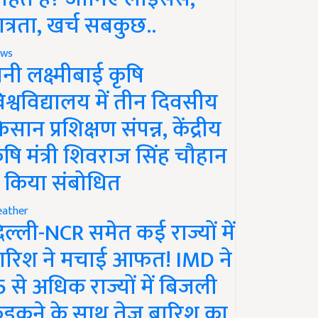
ात्रता, खर्च सबकुछ..
ws
ानी लक्ष्मीबाई कृषि
िश्वविद्यालय में तीन दिवसीय
िसान प्रशिक्षण संपन्न, केंद्रीय
ृषि मंत्री शिवराज सिंह चौहान
े किया संबोधित
ather
िल्ली-NCR समेत कई राज्यों में
ारिश ने मचाई आफत! IMD ने
5 से अधिक राज्यों में बिजली
ड़कने के साथ तेज बारिश का