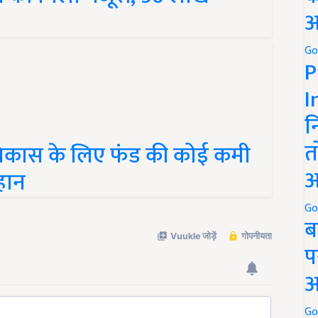
अ
Go
P
I
न
विकास के लिए फंड की कोई कमी
त
हान
अ
Go
ब
प
अ
Go