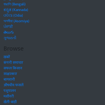
বাঙালি (Bengali)
ಕನ್ನಡ (Kannada)
ଓଡିଆ (Odia)
অসমীয়া (Asomiya)
ਪੰਜਾਬੀ
తెలుగు
ગુજરાતી
Browse
खबरें
कंपनी समाचार
सफल किसान
साक्षात्कार
बागवानी
औषधीय फसलें
पशुपालन
मशीनरी
खेती-बाड़ी