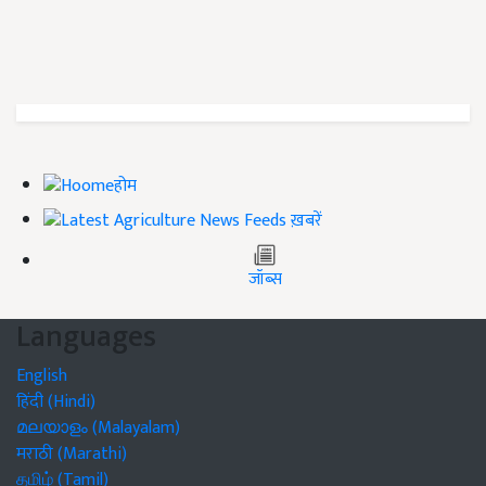
होम
ख़बरें
जॉब्स
Languages
English
हिंदी (Hindi)
മലയാളം (Malayalam)
मराठी (Marathi)
தமிழ் (Tamil)