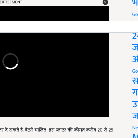
भ
Go
P
2
ज
औ
Go
स
ग
उ
ज
 दे सकते हैं. बैटरी चालित इस प्लांटर की कीमत करीब 20 से 25
Ne
M