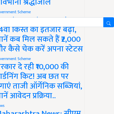
ावभीनी श्रद्धांजलि
vernment Scheme
M Kisan Yojana Update:
4वीं किस्त का इंतजार बढ़ा,
ानें कब मिल सकते हैं ₹2,000
र कैसे चेक करें अपना स्टेटस
vernment Scheme
रकार दे रही ₹10,000 की
ार्डनिंग किट! अब छत पर
गाएं ताजी ऑर्गेनिक सब्जियां,
ानें आवेदन प्रक्रिया..
ws
aharashtra News: सीएम