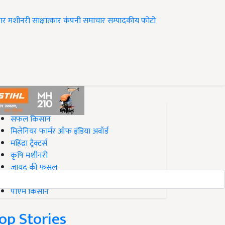
ार
मशीनरी
साक्षात्कार
कंपनी समाचार
सम्पादकीय
फोटो
op on Krishi Jagran
सफल किसान
मिलेनियर फार्मर ऑफ इंडिया अवॉर्ड
महिंद्रा ट्रैक्टर्स
कृषि मशीनरी
जायद की फसल
बिज़नेस आइडियाज
पीएम किसान
op Stories