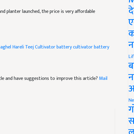
nd planter launched, the price is very affordable
द
ए
क
aghel
Hareli Teej
Cultivator
battery cultivator
battery
न
Li
ब
ticle and have suggestions to improve this article?
Mail
न
आ
Ne
ग
स
ल