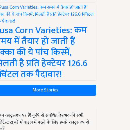
usa Corn Varieties: कम
मय में तैयार हो जाती हैं
क्का की ये पांच किस्में,
िलती है प्रति हेक्टेयर 126.6
्विंटल तक पैदावार!
More Stories
हम व्हाट्सएप पर हैं! कृषि से संबंधित देशभर की सभी
लेटेस्ट ख़बरें मोबाइल में पढ़ने के लिए हमारे व्हाट्सएप से
जुड़ें.