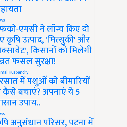
हायता
ws
फको-एमसी ने लॉन्च किए दो
ए कृषि उत्पाद, 'मित्सुकी' और
नेक्सावेट', किसानों को मिलेगी
न्नत फसल सुरक्षा!
imal Husbandry
रसात में पशुओं को बीमारियों
े कैसे बचाएं? अपनाएं ये 5
सान उपाय..
ws
ृषि अनुसंधान परिसर, पटना में