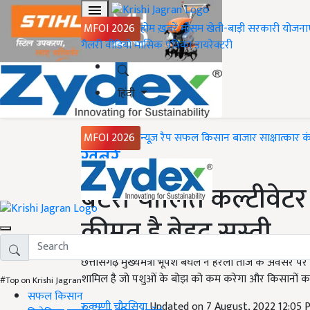
MFOI 2026
होम
ख़बरें
मौसम
खेती-बाड़ी
सरकारी योजना
गैलरी
वीडियो
मासिक पत्रिका
डायरेक्टरी
हिंदी
MFOI 2026
न्यूज़ रैप
सफल किसान
बाजार
साक्षात्कार
क
Home
ख़बरें
बैटरी चालित कल्टीवेटर 
कीमत है बेहद सस्ती
छत्तीसगढ़ मुख्यमंत्री भूपेश बघेल ने हरेली तीज के अवसर पर
शामिल है जो पशुओं के बोझ को कम करेगा और किसानों 
#Top on Krishi Jagran
सफल किसान
रुक्मणी चौरसिया
Updated on 7 August, 2022 12:05