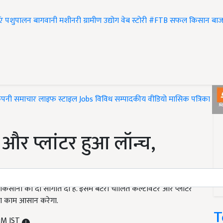
एं
पशुपालन
बागवानी
मशीनरी
ग्रामीण उद्योग
वेब स्टोरी
#FTB
सफल किसान
बाज
ंपनी समाचार
लाइफ स्टाइल
Jobs
विविध
सम्पादकीय
वीडियो
मासिक पत्रिका
#T
और प्लांटर हुआ लॉन्च,
 किसानों को दो सौगात दी है. इसमें बैटरी चालित कल्टीवेटर और प्लांटर
का काम आसान करेगा.
T
 PM IST