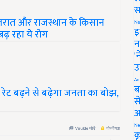
स
जरात और राजस्थान के किसान
Ne
 बढ़ रहा ये रोग
इ
न
'
उ
An
ेट बढ़ने से बढ़ेगा जनता का बोझ,
ब
स
आ
Ne
क