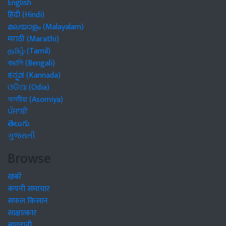
English
हिंदी (Hindi)
മലയാളം (Malayalam)
मराठी (Marathi)
தமிழ் (Tamil)
বাঙালি (Bengali)
ಕನ್ನಡ (Kannada)
ଓଡିଆ (Odia)
অসমীয়া (Asomiya)
ਪੰਜਾਬੀ
తెలుగు
ગુજરાતી
Browse
खबरें
कंपनी समाचार
सफल किसान
साक्षात्कार
बागवानी