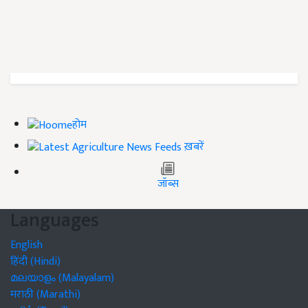
होम
ख़बरें
जॉब्स
Languages
English
हिंदी (Hindi)
മലയാളം (Malayalam)
मराठी (Marathi)