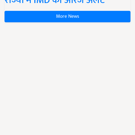
राज्यों में IMD का ऑरेंज अलर्ट
More News