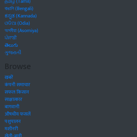
தமிழ் (Tamil)
বাঙালি (Bengali)
ಕನ್ನಡ (Kannada)
ଓଡିଆ (Odia)
অসমীয়া (Asomiya)
ਪੰਜਾਬੀ
తెలుగు
ગુજરાતી
Browse
खबरें
कंपनी समाचार
सफल किसान
साक्षात्कार
बागवानी
औषधीय फसलें
पशुपालन
मशीनरी
खेती-बाड़ी