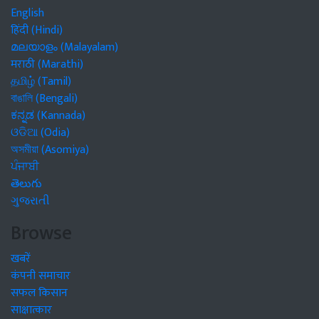
English
हिंदी (Hindi)
മലയാളം (Malayalam)
मराठी (Marathi)
தமிழ் (Tamil)
বাঙালি (Bengali)
ಕನ್ನಡ (Kannada)
ଓଡିଆ (Odia)
অসমীয়া (Asomiya)
ਪੰਜਾਬੀ
తెలుగు
ગુજરાતી
Browse
खबरें
कंपनी समाचार
सफल किसान
साक्षात्कार