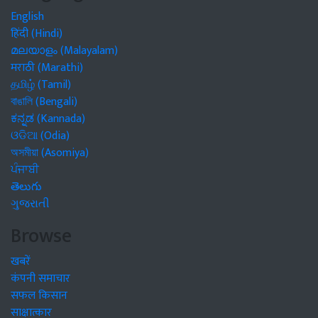
English
हिंदी (Hindi)
മലയാളം (Malayalam)
मराठी (Marathi)
தமிழ் (Tamil)
বাঙালি (Bengali)
ಕನ್ನಡ (Kannada)
ଓଡିଆ (Odia)
অসমীয়া (Asomiya)
ਪੰਜਾਬੀ
తెలుగు
ગુજરાતી
Browse
खबरें
कंपनी समाचार
सफल किसान
साक्षात्कार