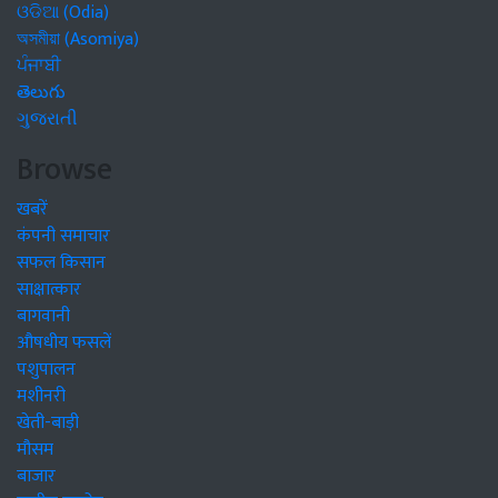
ଓଡିଆ (Odia)
অসমীয়া (Asomiya)
ਪੰਜਾਬੀ
తెలుగు
ગુજરાતી
Browse
खबरें
कंपनी समाचार
सफल किसान
साक्षात्कार
बागवानी
औषधीय फसलें
पशुपालन
मशीनरी
खेती-बाड़ी
मौसम
बाजार