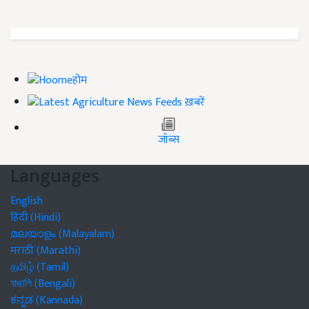
होम
ख़बरें
जॉब्स
Languages
English
हिंदी (Hindi)
മലയാളം (Malayalam)
मराठी (Marathi)
தமிழ் (Tamil)
বাঙালি (Bengali)
ಕನ್ನಡ (Kannada)