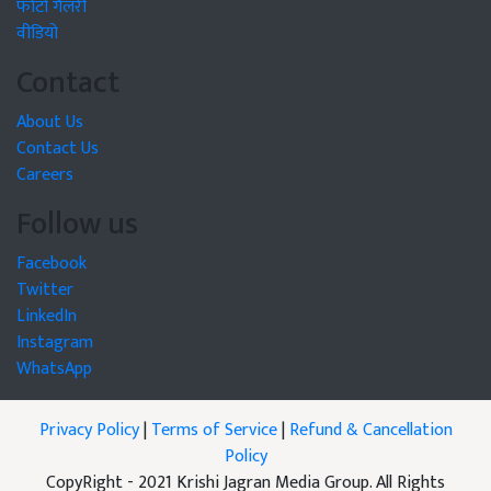
फोटो गैलरी
वीडियो
Contact
About Us
Contact Us
Careers
Follow us
Facebook
Twitter
LinkedIn
Instagram
WhatsApp
Privacy Policy
|
Terms of Service
|
Refund & Cancellation
Policy
CopyRight - 2021 Krishi Jagran Media Group. All Rights