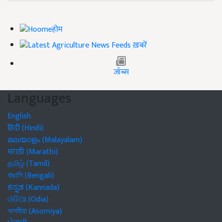
होम
ख़बरें
जॉब्स
Languages
English
हिंदी (Hindi)
മലയാളം (Malayalam)
मराठी (Marathi)
தமிழ் (Tamil)
বাঙালি (Bengali)
ಕನ್ನಡ (Kannada)
ଓଡିଆ (Odia)
অসমীয়া (Asomiya)