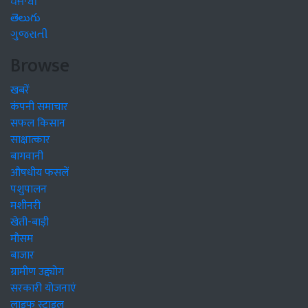
ਪੰਜਾਬੀ
తెలుగు
ગુજરાતી
Browse
खबरें
कंपनी समाचार
सफल किसान
साक्षात्कार
बागवानी
औषधीय फसलें
पशुपालन
मशीनरी
खेती-बाड़ी
मौसम
बाजार
ग्रामीण उद्द्योग
सरकारी योजनाएं
लाइफ स्टाइल