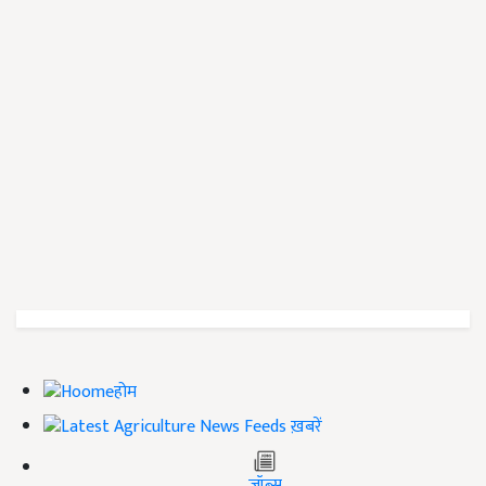
होम
ख़बरें
जॉब्स