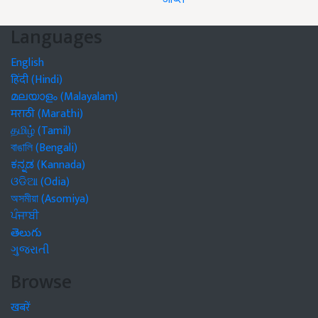
Languages
English
हिंदी (Hindi)
മലയാളം (Malayalam)
मराठी (Marathi)
தமிழ் (Tamil)
বাঙালি (Bengali)
ಕನ್ನಡ (Kannada)
ଓଡିଆ (Odia)
অসমীয়া (Asomiya)
ਪੰਜਾਬੀ
తెలుగు
ગુજરાતી
Browse
खबरें