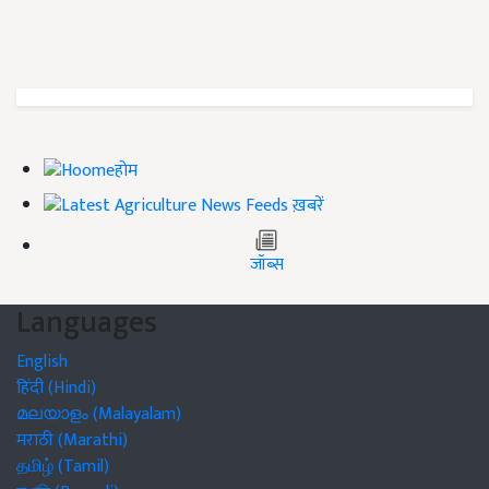
होम
ख़बरें
जॉब्स
Languages
English
हिंदी (Hindi)
മലയാളം (Malayalam)
मराठी (Marathi)
தமிழ் (Tamil)