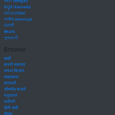
বাঙালি (Bengali)
ಕನ್ನಡ (Kannada)
ଓଡିଆ (Odia)
অসমীয়া (Asomiya)
ਪੰਜਾਬੀ
తెలుగు
ગુજરાતી
Browse
खबरें
कंपनी समाचार
सफल किसान
साक्षात्कार
बागवानी
औषधीय फसलें
पशुपालन
मशीनरी
खेती-बाड़ी
मौसम