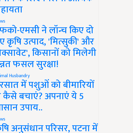
हायता
ws
फको-एमसी ने लॉन्च किए दो
ए कृषि उत्पाद, 'मित्सुकी' और
नेक्सावेट', किसानों को मिलेगी
न्नत फसल सुरक्षा!
imal Husbandry
रसात में पशुओं को बीमारियों
े कैसे बचाएं? अपनाएं ये 5
सान उपाय..
ws
ृषि अनुसंधान परिसर, पटना में