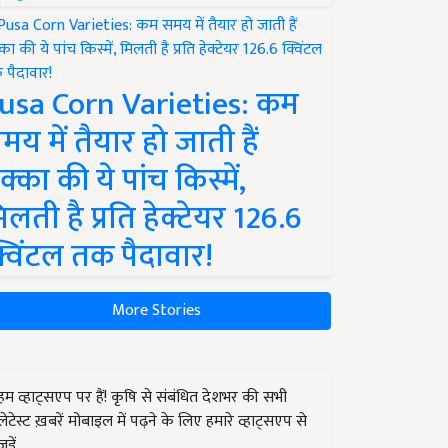
usa Corn Varieties: कम
मय में तैयार हो जाती हैं
क्का की ये पांच किस्में,
िलती है प्रति हेक्टेयर 126.6
्विंटल तक पैदावार!
More Stories
हम व्हाट्सएप पर हैं! कृषि से संबंधित देशभर की सभी
लेटेस्ट ख़बरें मोबाइल में पढ़ने के लिए हमारे व्हाट्सएप से
जुड़ें.