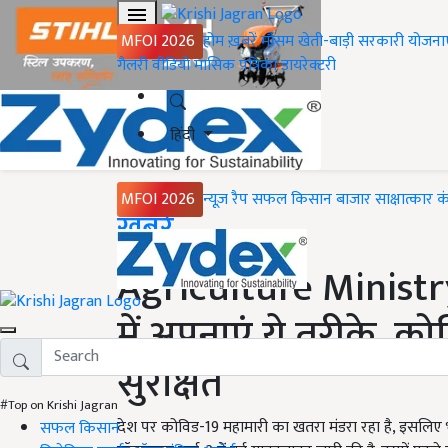
MFOI 2026
होम
ख़बरें
मौसम
खेती-बाड़ी
सरकारी योजना
गैलरी
वीडियो
मासिक पत्रिका
डायरेक्टरी
हिंदी
MFOI 2026
न्यूज़ रैप
सफल किसान
बाजार
साक्षात्कार
क
Home
ख़बरें
Agriculture Ministr
में अपनाएं ये तरीके, को
सुरक्षित
#Top on Krishi Jagran
देश पर कोविड-19 महामारी का खतरा मंडरा रहा है, इसलिए भा
सफल किसान