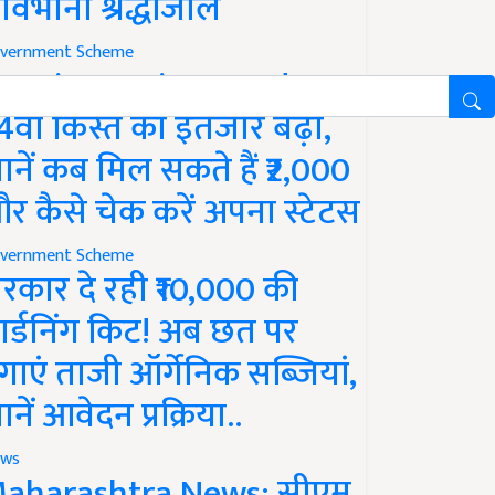
ावभीनी श्रद्धांजलि
vernment Scheme
M Kisan Yojana Update:
4वीं किस्त का इंतजार बढ़ा,
ानें कब मिल सकते हैं ₹2,000
र कैसे चेक करें अपना स्टेटस
vernment Scheme
रकार दे रही ₹10,000 की
ार्डनिंग किट! अब छत पर
गाएं ताजी ऑर्गेनिक सब्जियां,
ानें आवेदन प्रक्रिया..
ws
aharashtra News: सीएम