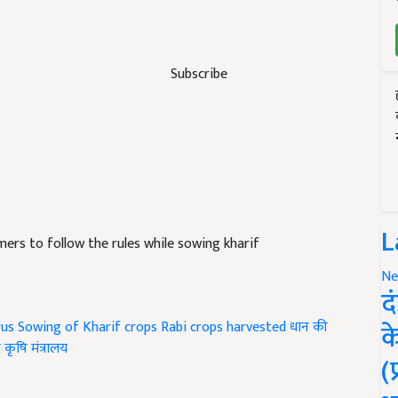
Subscribe
L
mers to follow the rules while sowing kharif
Ne
द
क
rus
Sowing of Kharif crops
Rabi crops harvested
धान की
ीय कृषि मंत्रालय
(