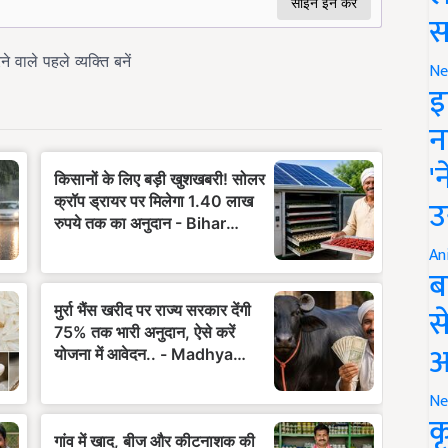
स
Ne
इ
न
'
उ
An
ब
स
आ
Ne
क