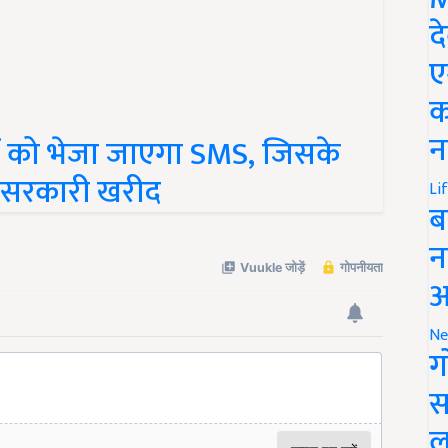
द
ए
क
न
 को भेजा जाएगा SMS, जिसके
 सरकारी खरीद
Li
ब
न
आ
Ne
ग
स
ल