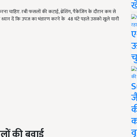
ख
रना चाहिए. रबी फसलों की कटाई, थ्रेशिंग, पैकेजिंग के दौरान कम से
ध्यान दें कि उपज का भंडारण करने के 48 घंटे पहले उसको खुले यानी
ए
ऊ
च
S
ज
क
क
वृ
ों की बुवाई