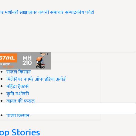
ार
मशीनरी
साक्षात्कार
कंपनी समाचार
सम्पादकीय
फोटो
op on Krishi Jagran
सफल किसान
मिलेनियर फार्मर ऑफ इंडिया अवॉर्ड
महिंद्रा ट्रैक्टर्स
कृषि मशीनरी
जायद की फसल
बिज़नेस आइडियाज
पीएम किसान
op Stories