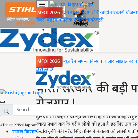
MFOI 2026
होम
ख़बरें
मौसम
खेती-बाड़ी
सरकारी योजना
गैलरी
वीडियो
मासिक पत्रिका
डायरेक्टरी
हिंदी
MFOI 2026
न्यूज़ रैप
सफल किसान
बाजार
साक्षात्कार
क
Home
ख़बरें
भारत सरकार की बड़ी पह
रोजगार !
दुनियाभर में कहर मचा रही कोरोना महामारी की वजह से हु
ज्यादा प्रभाव गांव के गरीब लोगों को हुआ है. इसलिए अब सरका
#Top on Krishi Jagran
केंद्रीय कृषि मंत्री नरेंद्र सिंह तोमर ने मंत्रालय को लाख
सफल किसान