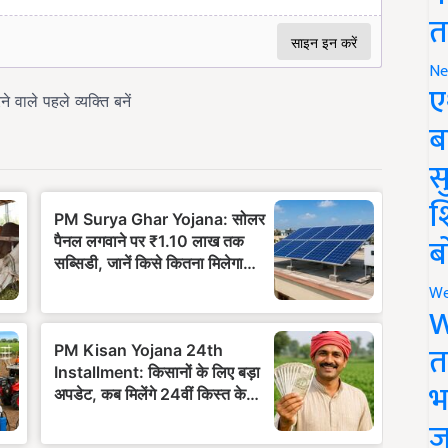
त
Ne
ए
ब
सु
श
ब
We
W
त
भ
ज