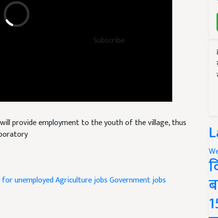
Subscribe
will provide employment to the youth of the village, thus
aboratory
L
We
द
s for unemployed
Agriculture jobs
Government jobs
ब
1