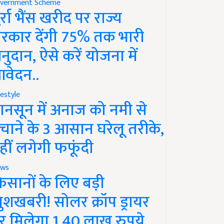
vernment Scheme
ुर्रा भैंस खरीद पर राज्य
रकार देंगी 75% तक भारी
नुदान, ऐसे करें योजना में
वेदन..
festyle
ानसून में अनाज को नमी से
चाने के 3 आसान घरेलू तरीके,
हीं लगेगी फफूंदी
ws
िसानों के लिए बड़ी
ुशखबरी! सोलर क्रॉप ड्रायर
र मिलेगा 1.40 लाख रुपये