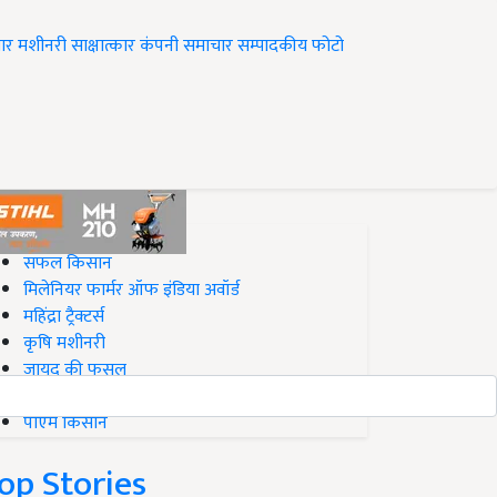
ार
मशीनरी
साक्षात्कार
कंपनी समाचार
सम्पादकीय
फोटो
op on Krishi Jagran
सफल किसान
मिलेनियर फार्मर ऑफ इंडिया अवॉर्ड
महिंद्रा ट्रैक्टर्स
कृषि मशीनरी
जायद की फसल
बिज़नेस आइडियाज
पीएम किसान
op Stories