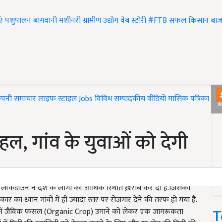
एं
पशुपालन
बागवानी
मशीनरी
ग्रामीण उद्योग
वेब स्टोरी
#FTB
सफल किसान
बाज
ंपनी समाचार
लाइफ स्टाइल
Jobs
विविध
सम्पादकीय
वीडियो
मासिक पत्रिका
#T
ल, गांव के युवाओं को देगी
ए लॉकडाउन ने देश के लोगों की आर्थिक स्थिति ख़राब कर दी है.जिसका
र का ध्यान गांवों में ही ज्यादा स्तर पर रोजगार देने की तरफ हो गया है.
T
ों गांवों में जैविक फसल (Organic Crop) उगाने को लेकर एक जागरूकता