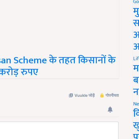
Go
म
स
अ
आ
san Scheme के तहत किसानों के
Li
करोड़ रुपए
म
ब
न
Ne
क
ख
प