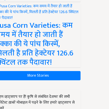
usa Corn Varieties: कम
मय में तैयार हो जाती हैं
क्का की ये पांच किस्में,
िलती है प्रति हेक्टेयर 126.6
्विंटल तक पैदावार!
More Stories
हम व्हाट्सएप पर हैं! कृषि से संबंधित देशभर की सभी
लेटेस्ट ख़बरें मोबाइल में पढ़ने के लिए हमारे व्हाट्सएप से
जुड़ें.