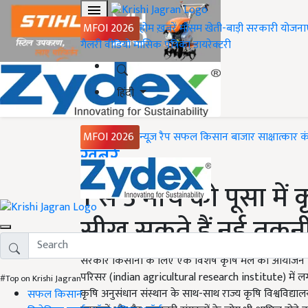
MFOI 2026
होम
ख़बरें
मौसम
खेती-बाड़ी
सरकारी योजना
गैलरी
वीडियो
मासिक पत्रिका
डायरेक्टरी
हिंदी
MFOI 2026
न्यूज़ रैप
सफल किसान
बाजार
साक्षात्कार
क
Home
ख़बरें
1 से 3 मार्च को पूसा में 
सीख सकते हैं नई तक
सरकार किसानों के लिए एक विशेष कृषि मेले का आयोजन करन
परिसर (indian agricultural research institute) में लग
#Top on Krishi Jagran
कृषि अनुसंधान संस्थान के साथ-साथ राज्य कृषि विश्वविद्यालयो
सफल किसान