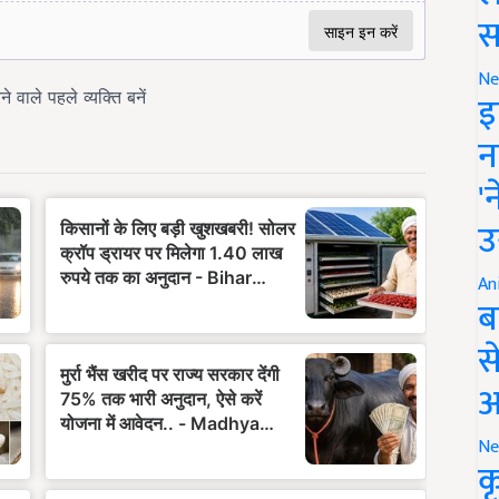
स
Ne
इ
न
'
उ
An
ब
स
आ
Ne
क