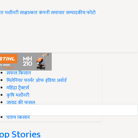
ार
मशीनरी
साक्षात्कार
कंपनी समाचार
सम्पादकीय
फोटो
op on Krishi Jagran
सफल किसान
मिलेनियर फार्मर ऑफ इंडिया अवॉर्ड
महिंद्रा ट्रैक्टर्स
कृषि मशीनरी
जायद की फसल
बिज़नेस आइडियाज
पीएम किसान
op Stories