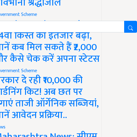
ावभीनी श्रद्धांजलि
vernment Scheme
M Kisan Yojana Update:
4वीं किस्त का इंतजार बढ़ा,
ानें कब मिल सकते हैं ₹2,000
र कैसे चेक करें अपना स्टेटस
vernment Scheme
रकार दे रही ₹10,000 की
ार्डनिंग किट! अब छत पर
गाएं ताजी ऑर्गेनिक सब्जियां,
ानें आवेदन प्रक्रिया..
ws
aharashtra News: सीएम