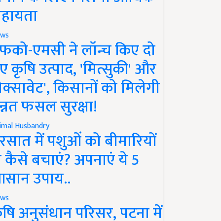
हायता
ws
फको-एमसी ने लॉन्च किए दो
ए कृषि उत्पाद, 'मित्सुकी' और
नेक्सावेट', किसानों को मिलेगी
न्नत फसल सुरक्षा!
imal Husbandry
रसात में पशुओं को बीमारियों
े कैसे बचाएं? अपनाएं ये 5
सान उपाय..
ws
ृषि अनुसंधान परिसर, पटना में