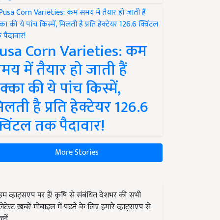
usa Corn Varieties: कम
मय में तैयार हो जाती हैं
क्का की ये पांच किस्में,
िलती है प्रति हेक्टेयर 126.6
्विंटल तक पैदावार!
More Stories
हम व्हाट्सएप पर हैं! कृषि से संबंधित देशभर की सभी
लेटेस्ट ख़बरें मोबाइल में पढ़ने के लिए हमारे व्हाट्सएप से
जुड़ें.