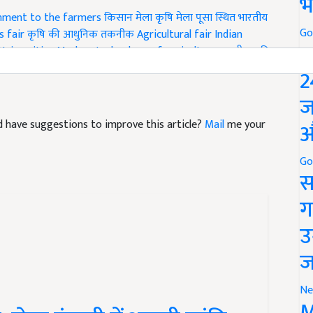
भ
ernment to the farmers
किसान मेला
कृषि मेला
पूसा स्थित भारतीय
Go
 fair
कृषि की आधुनिक तकनीक
Agricultural fair
Indian
P
Universities
Modern technology of agriculture
भारतीय कृषि
2
ज
and have suggestions to improve this article?
Mail
me your
औ
Go
स
ग
उ
ज
Ne
M