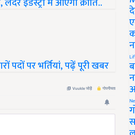
लेदर इंडस्ट्री में आएगी क्रांति..
द
ए
क
न
Li
ं पदों पर भर्तियां, पढ़ें पूरी खबर
ब
न
आ
Ne
ग
स
ल