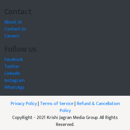
Contact
About Us
Contact Us
Careers
Follow us
Facebook
Twitter
LinkedIn
Instagram
WhatsApp
Privacy Policy
|
Terms of Service
|
Refund & Cancellation
Policy
CopyRight - 2021 Krishi Jagran Media Group. All Rights
Reserved.