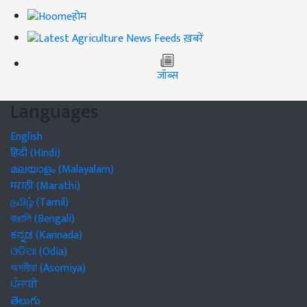
होम
ख़बरें
जॉब्स
Languages
English
हिंदी (Hindi)
മലയാളം (Malayalam)
मराठी (Marathi)
தமிழ் (Tamil)
বাঙালি (Bengali)
ಕನ್ನಡ (Kannada)
ଓଡିଆ (Odia)
অসমীয়া (Asomiya)
ਪੰਜਾਬੀ
తెలుగు