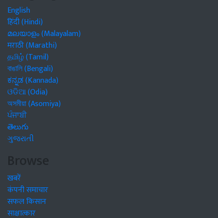
English
हिंदी (Hindi)
മലയാളം (Malayalam)
मराठी (Marathi)
தமிழ் (Tamil)
বাঙালি (Bengali)
ಕನ್ನಡ (Kannada)
ଓଡିଆ (Odia)
অসমীয়া (Asomiya)
ਪੰਜਾਬੀ
తెలుగు
ગુજરાતી
Browse
खबरें
कंपनी समाचार
सफल किसान
साक्षात्कार