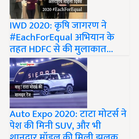
IWD 2020: कृषि जागरण ने
#EachForEqual अभियान के
तहत HDFC से की मुलाकात...
Auto Expo 2020: टाटा मोटर्स ने
पेश की मिनी SUV, और भी
शानदार मॉडल की मिली झलक