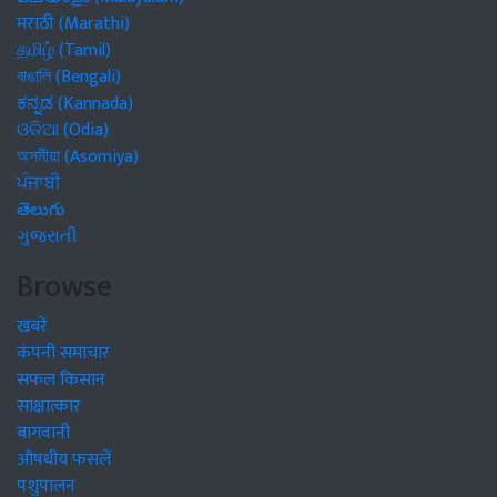
मराठी (Marathi)
தமிழ் (Tamil)
বাঙালি (Bengali)
ಕನ್ನಡ (Kannada)
ଓଡିଆ (Odia)
অসমীয়া (Asomiya)
ਪੰਜਾਬੀ
తెలుగు
ગુજરાતી
Browse
खबरें
कंपनी समाचार
सफल किसान
साक्षात्कार
बागवानी
औषधीय फसलें
पशुपालन