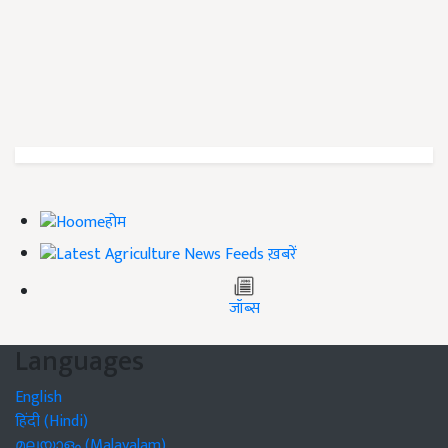
होम
ख़बरें
जॉब्स
Languages
English
हिंदी (Hindi)
മലയാളം (Malayalam)