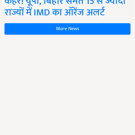
कहर! यूपी, बिहार समेत 15 से ज्यादा
राज्यों में IMD का ऑरेंज अलर्ट
More News