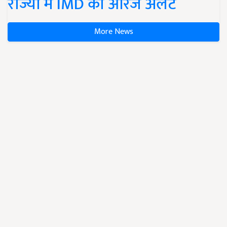
राज्यों में IMD का ऑरेंज अलर्ट
More News