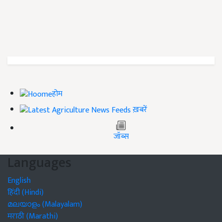
होम
ख़बरें
जॉब्स
Languages
English
हिंदी (Hindi)
മലയാളം (Malayalam)
मराठी (Marathi)