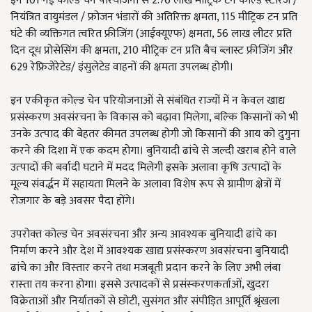
इन 101 नई कोल्ड चेन परियोजना से 2.76 लाख मीट्रिक टन कोल्ड स्टोरेज /
नियंत्रित वायुमंडल / फ्रोजन भंडारों की अतिरिक्त क्षमता, 115 मीट्रिक टन प्रति
घंटे की व्यक्तिगत त्वरित फ्रीजिंग (आईक्यूएफ) क्षमता, 56 लाख लीटर प्रति
दिन दूध प्रोसेसिंग की क्षमता, 210 मीट्रिक टन प्रति बैच ब्लास्ट फ्रीजिंग और
629 रेफ्रिजेरेटेड/ इंसुलेटेड वाहनों की क्षमता उपलब्‍ध होगी।
इन एकीकृत कोल्‍ड चेन परियोजनाओं से संबंधित राज्यों में न केवल खाद्य
प्रसंस्करण अवसंरचना के विकास को बढ़ावा मिलेगा, बल्‍कि किसानों को भी
उनके उत्‍पाद की बेहतर कीमत उपलब्‍ध होगी जो किसानों की आय को दुगुना
करने की दिशा में एक कदम होगा। बुनियादी ढांचे से जल्‍दी खराब होने वाले
उत्‍पादों की बर्वादी घटाने में मदद मिलेगी इसके अलावा कृषि उत्‍पादों के
मूल्‍य संवर्द्धन में सहायता मिलने के अलावा विशेष रूप से ग्रामीण क्षेत्रों में
रोजगार के बड़े अवसर पैदा होंगे।
उपरोक्‍त कोल्‍ड चेन अवसंरचना और अन्य आवश्यक बुनियादी ढांचे का
निर्माण करने और देश में आवश्‍यक खाद्य प्रसंस्‍करण अवसंरचना बुनियादी
ढांचे का और विस्‍तार करने तथा मजबूती प्रदान करने के लिए अभी लंबा
रास्‍ता तय करना होगा। इससे उत्पादकों से प्रसंस्‍करणकर्ताओं, खुदरा
विक्रेताओं और निर्यातकों से छोटी, सुसंगत और संपीड़ित आपूर्ति श्रृंखला