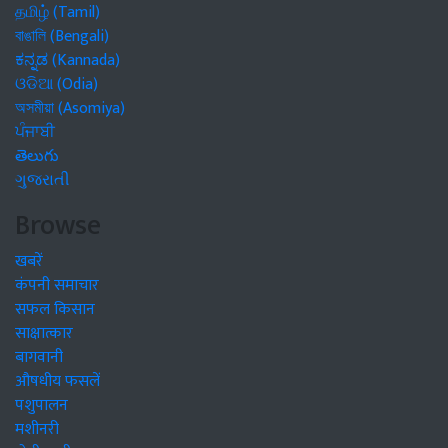
தமிழ் (Tamil)
বাঙালি (Bengali)
ಕನ್ನಡ (Kannada)
ଓଡିଆ (Odia)
অসমীয়া (Asomiya)
ਪੰਜਾਬੀ
తెలుగు
ગુજરાતી
Browse
खबरें
कंपनी समाचार
सफल किसान
साक्षात्कार
बागवानी
औषधीय फसलें
पशुपालन
मशीनरी