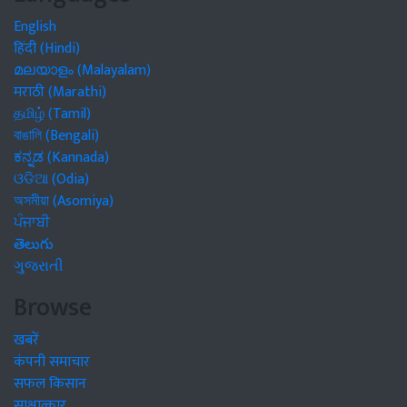
English
हिंदी (Hindi)
മലയാളം (Malayalam)
मराठी (Marathi)
தமிழ் (Tamil)
বাঙালি (Bengali)
ಕನ್ನಡ (Kannada)
ଓଡିଆ (Odia)
অসমীয়া (Asomiya)
ਪੰਜਾਬੀ
తెలుగు
ગુજરાતી
Browse
खबरें
कंपनी समाचार
सफल किसान
साक्षात्कार