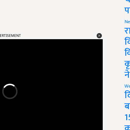
प
Ne
र
ERTISEMENT
व
क
क
न
We
द
ब
1
क