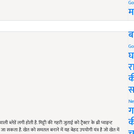
Go
म
5
ब
Go
घ
र
क
स
Ne
ग
क
ी ब्लेडें लगी होती है. मिट्टी की गहरी जुताई को ट्रैक्टर के थ्री प्वाइन्ट
च
जा सकता है. खेत को समतल बनाने में यह बेहद उपयोगी यंत्र है जो खेत में