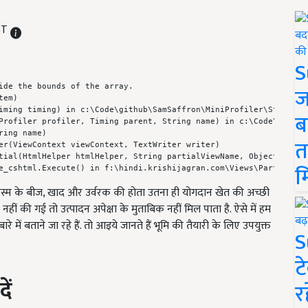
IST
S
ide the bounds of the array.

ज
em)

iming timing) in c:\Code\github\SamSaffron\MiniProfiler\StackExch
ब
Profiler profiler, Timing parent, String name) in c:\Code\github
ing name)

त
er(ViewContext viewContext, TextWriter writer)

tial(HtmlHelper htmlHelper, String partialViewName, Object model,
म
e_cshtml.Execute() in f:\hindi.krishijagran.com\Views\Partials\G
िस्म के बीज, खाद और उर्वरक की होता उतना ही योगदान खेत की अच्छी
हीं की गई तो उत्पादन अपेक्षा के मुताबिक नहीं मिल पाता है. ऐसे में हम
े में बताने जा रहे हैं. तो आइये जानते हैं भूमि की तैयारी के लिए उपयुक्त
S
ट
ें
र