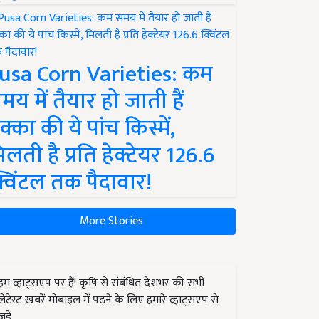
usa Corn Varieties: कम
मय में तैयार हो जाती हैं
क्का की ये पांच किस्में,
िलती है प्रति हेक्टेयर 126.6
्विंटल तक पैदावार!
More Stories
हम व्हाट्सएप पर हैं! कृषि से संबंधित देशभर की सभी
लेटेस्ट ख़बरें मोबाइल में पढ़ने के लिए हमारे व्हाट्सएप से
जुड़ें.