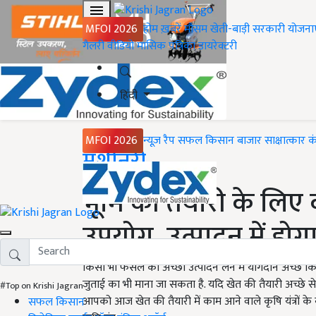
MFOI 2026
होम
ख़बरें
मौसम
खेती-बाड़ी
सरकारी योजना
गैलरी
वीडियो
मासिक पत्रिका
डायरेक्टरी
हिंदी
MFOI 2026
न्यूज़ रैप
सफल किसान
बाजार
साक्षात्कार
क
Home
मशीनरी
भूमि की तैयारी के लिए कर
उपयोग, उत्पादन में हो
किसी भी फसल का अच्छा उत्पादन लेने में योगदान अच्छे क
जुताई का भी माना जा सकता है. यदि खेत की तैयारी अच्छे से न
#Top on Krishi Jagran
आपको आज खेत की तैयारी में काम आने वाले कृषि यंत्रों के बार
सफल किसान