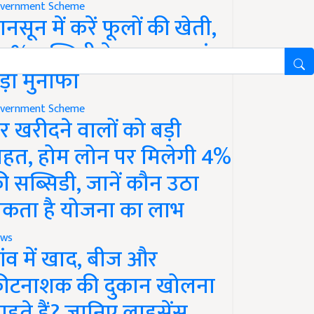
vernment Scheme
ानसून में करें फूलों की खेती,
0% सब्सिडी के साथ कमाएं
ड़ा मुनाफा
vernment Scheme
र खरीदने वालों को बड़ी
ाहत, होम लोन पर मिलेगी 4%
ी सब्सिडी, जानें कौन उठा
कता है योजना का लाभ
ws
ांव में खाद, बीज और
ीटनाशक की दुकान खोलना
ाहते हैं? जानिए लाइसेंस,