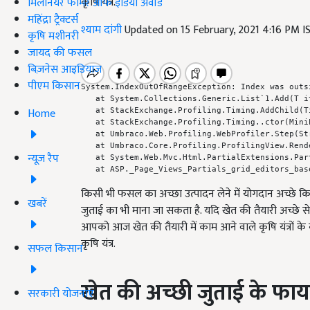
कृषि यंत्र.
मिलेनियर फार्मर ऑफ इंडिया अवॉर्ड
महिंद्रा ट्रैक्टर्स
श्याम दांगी
Updated on 15 February, 2021 4:16 PM 
कृषि मशीनरी
जायद की फसल
बिज़नेस आइडियाज
पीएम किसान
System.IndexOutOfRangeException: Index was outs
   at System.Collections.Generic.List`1.Add(T it
Home
   at StackExchange.Profiling.Timing.AddChild(T
   at StackExchange.Profiling.Timing..ctor(Mini
   at Umbraco.Web.Profiling.WebProfiler.Step(Str
   at Umbraco.Core.Profiling.ProfilingView.Rend
न्यूज़ रैप
   at System.Web.Mvc.Html.PartialExtensions.Par
   at ASP._Page_Views_Partials_grid_editors_bas
किसी भी फसल का अच्छा उत्पादन लेने में योगदान अच्छे क
खबरें
जुताई का भी माना जा सकता है. यदि खेत की तैयारी अच्छे से न
आपको आज खेत की तैयारी में काम आने वाले कृषि यंत्रों के बार
कृषि यंत्र.
सफल किसान
खेत
की
अच्छी
जुताई
के
फायद
सरकारी योजनाएं