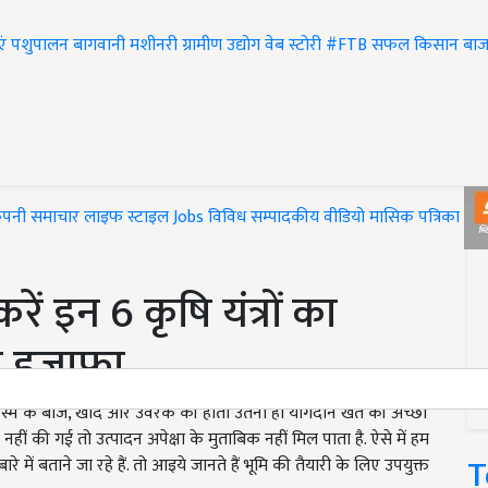
एं
पशुपालन
बागवानी
मशीनरी
ग्रामीण उद्योग
वेब स्टोरी
#FTB
सफल किसान
बाज
ंपनी समाचार
लाइफ स्टाइल
Jobs
विविध
सम्पादकीय
वीडियो
मासिक पत्रिका
#T
ें इन 6 कृषि यंत्रों का
गा इजाफा
िस्म के बीज, खाद और उर्वरक की होता उतना ही योगदान खेत की अच्छी
हीं की गई तो उत्पादन अपेक्षा के मुताबिक नहीं मिल पाता है. ऐसे में हम
T
े में बताने जा रहे हैं. तो आइये जानते हैं भूमि की तैयारी के लिए उपयुक्त