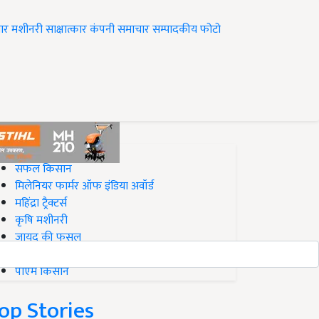
ार
मशीनरी
साक्षात्कार
कंपनी समाचार
सम्पादकीय
फोटो
op on Krishi Jagran
सफल किसान
मिलेनियर फार्मर ऑफ इंडिया अवॉर्ड
महिंद्रा ट्रैक्टर्स
कृषि मशीनरी
जायद की फसल
बिज़नेस आइडियाज
पीएम किसान
op Stories