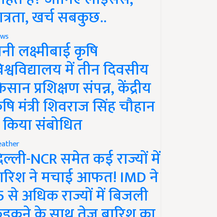
ात्रता, खर्च सबकुछ..
ws
ानी लक्ष्मीबाई कृषि
िश्वविद्यालय में तीन दिवसीय
िसान प्रशिक्षण संपन्न, केंद्रीय
ृषि मंत्री शिवराज सिंह चौहान
े किया संबोधित
ather
िल्ली-NCR समेत कई राज्यों में
ारिश ने मचाई आफत! IMD ने
5 से अधिक राज्यों में बिजली
ड़कने के साथ तेज बारिश का