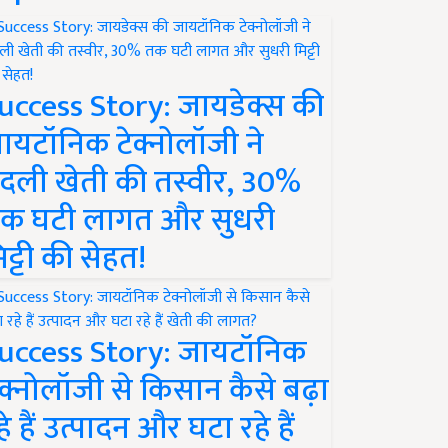
uccess Story: जायडेक्स की
ायटॉनिक टेक्नोलॉजी ने
ange.Profiling\Timing.cs:line 350

दली खेती की तस्वीर, 30%
\SamSaffron\MiniProfiler\StackExchange.Profiling\Timing.cs:line 6
क घटी लागत और सुधरी
 ViewDataDictionary viewData)

िट्टी की सेहत!
rid\Editors\Base.cshtml:line 20
uccess Story: जायटॉनिक
ेक्नोलॉजी से किसान कैसे बढ़ा
हे हैं उत्पादन और घटा रहे हैं