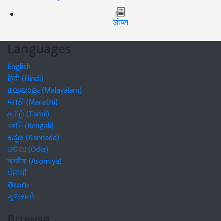
जॉब्स
Languages
English
हिंदी (Hindi)
മലയാളം (Malayalam)
मराठी (Marathi)
தமிழ் (Tamil)
বাঙালি (Bengali)
ಕನ್ನಡ (Kannada)
ଓଡିଆ (Odia)
অসমীয়া (Asomiya)
ਪੰਜਾਬੀ
తెలుగు
ગુજરાતી
Browse