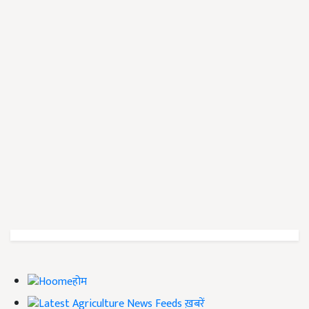
होम
ख़बरें