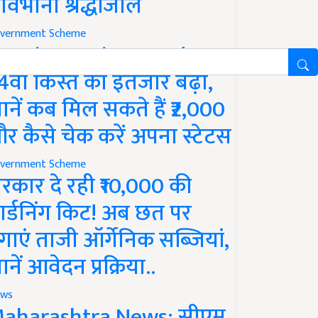
ावभीनी श्रद्धांजलि
vernment Scheme
M Kisan Yojana Update:
4वीं किस्त का इंतजार बढ़ा,
ानें कब मिल सकते हैं ₹2,000
र कैसे चेक करें अपना स्टेटस
vernment Scheme
रकार दे रही ₹10,000 की
ार्डनिंग किट! अब छत पर
गाएं ताजी ऑर्गेनिक सब्जियां,
ानें आवेदन प्रक्रिया..
ws
aharashtra News: सीएम