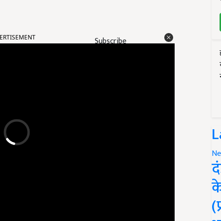
ERTISEMENT
Subscribe
L
Ne
द
क
(