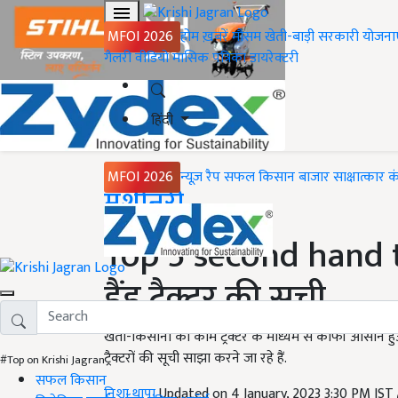
MFOI 2026
होम
ख़बरें
मौसम
खेती-बाड़ी
सरकारी योजना
गैलरी
वीडियो
मासिक पत्रिका
डायरेक्टरी
हिंदी
MFOI 2026
न्यूज़ रैप
सफल किसान
बाजार
साक्षात्कार
क
Home
मशीनरी
Top 5 second hand tr
हैंड ट्रैक्टर की सूची
खेती-किसानी का काम ट्रैक्टर के माध्यम से काफी आसान हुआ 
ट्रैक्टरों की सूची साझा करने जा रहे हैं.
#Top on Krishi Jagran
सफल किसान
निशा थापा
Updated on 4 January, 2023 3:30 PM IST