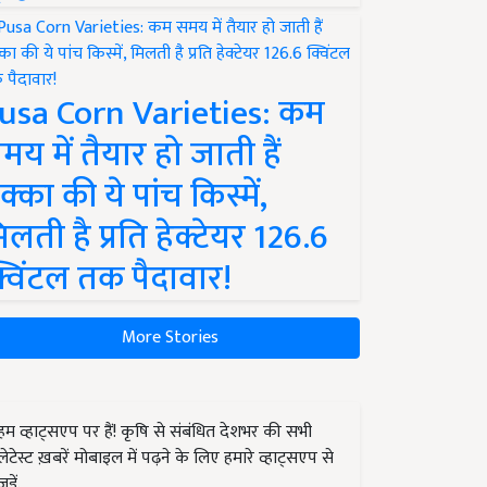
usa Corn Varieties: कम
मय में तैयार हो जाती हैं
क्का की ये पांच किस्में,
िलती है प्रति हेक्टेयर 126.6
्विंटल तक पैदावार!
More Stories
हम व्हाट्सएप पर हैं! कृषि से संबंधित देशभर की सभी
लेटेस्ट ख़बरें मोबाइल में पढ़ने के लिए हमारे व्हाट्सएप से
जुड़ें.