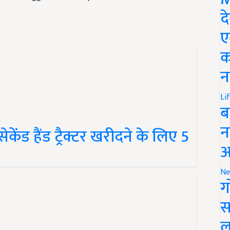
द
ए
क
न
Li
ब
ंड हैंड ट्रैक्टर खरीदने के लिए 5
न
आ
Ne
ग
स
ल