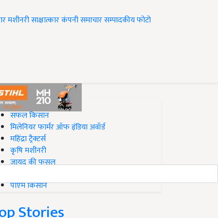
ार
मशीनरी
साक्षात्कार
कंपनी समाचार
सम्पादकीय
फोटो
op on Krishi Jagran
सफल किसान
मिलेनियर फार्मर ऑफ इंडिया अवॉर्ड
महिंद्रा ट्रैक्टर्स
कृषि मशीनरी
जायद की फसल
बिज़नेस आइडियाज
पीएम किसान
op Stories