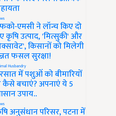
हायता
ws
फको-एमसी ने लॉन्च किए दो
ए कृषि उत्पाद, 'मित्सुकी' और
नेक्सावेट', किसानों को मिलेगी
न्नत फसल सुरक्षा!
imal Husbandry
रसात में पशुओं को बीमारियों
े कैसे बचाएं? अपनाएं ये 5
सान उपाय..
ws
ृषि अनुसंधान परिसर, पटना में