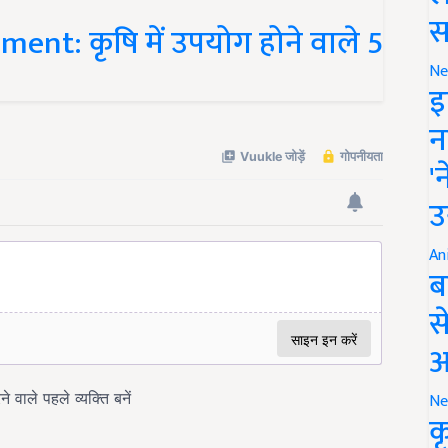
ent: कृषि में उपयोग होने वाले 5
स
Ne
इ
न
'
उ
An
ब
स
आ
Ne
क