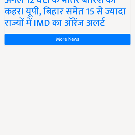
अगले 12 घंटों के भीतर बारिश का
कहर! यूपी, बिहार समेत 15 से ज्यादा
राज्यों में IMD का ऑरेंज अलर्ट
More News