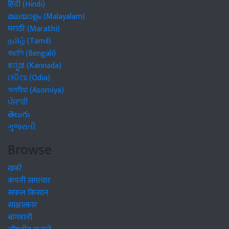
हिंदी (Hindi)
മലയാളം (Malayalam)
मराठी (Marathi)
தமிழ் (Tamil)
বাঙালি (Bengali)
ಕನ್ನಡ (Kannada)
ଓଡିଆ (Odia)
অসমীয়া (Asomiya)
ਪੰਜਾਬੀ
తెలుగు
ગુજરાતી
Browse
खबरें
कंपनी समाचार
सफल किसान
साक्षात्कार
बागवानी