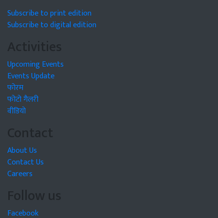
Subscribe to print edition
Subscribe to digital edition
Activities
Upcoming Events
Events Update
फोरम
फोटो गैलरी
वीडियो
Contact
About Us
Contact Us
Careers
Follow us
Facebook