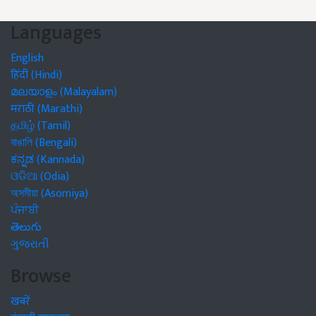
Languages
English
हिंदी (Hindi)
മലയാളം (Malayalam)
मराठी (Marathi)
தமிழ் (Tamil)
বাঙালি (Bengali)
ಕನ್ನಡ (Kannada)
ଓଡିଆ (Odia)
অসমীয়া (Asomiya)
ਪੰਜਾਬੀ
తెలుగు
ગુજરાતી
Browse
खबरें