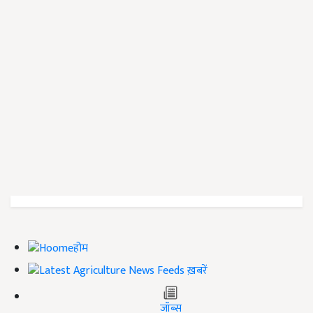
होम
ख़बरें
जॉब्स