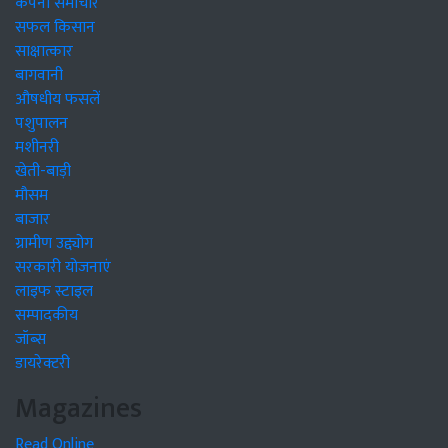
कंपनी समाचार
सफल किसान
साक्षात्कार
बागवानी
औषधीय फसलें
पशुपालन
मशीनरी
खेती-बाड़ी
मौसम
बाजार
ग्रामीण उद्द्योग
सरकारी योजनाएं
लाइफ स्टाइल
सम्पादकीय
जॉब्स
डायरेक्टरी
Magazines
Read Online