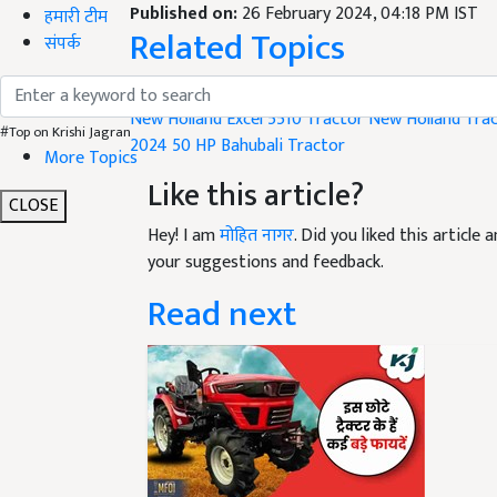
Published on:
26 February 2024, 04:18 PM IST
हमारी टीम
Related Topics
संपर्क
tractor
New Holland Excel 5510 Tractor
New Holland Tra
#Top on Krishi Jagran
2024
50 HP Bahubali Tractor
More Topics
Like this article?
CLOSE
Hey! I am
मोहित नागर
. Did you liked this articl
your suggestions and feedback.
Read next