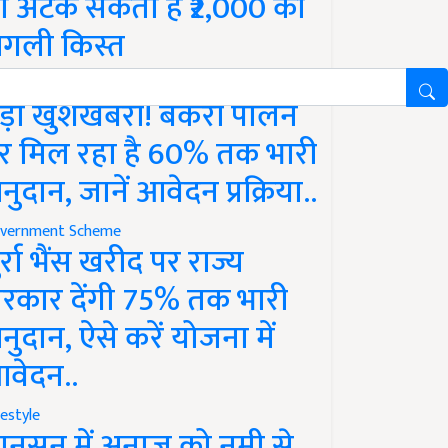
ो अटक सकती है ₹2,000 की
गली किस्त
vernment Scheme
ड़ी खुशखबरी! बकरी पालन
र मिल रहा है 60% तक भारी
नुदान, जानें आवेदन प्रक्रिया..
vernment Scheme
ुर्रा भैंस खरीद पर राज्य
रकार देंगी 75% तक भारी
नुदान, ऐसे करें योजना में
वेदन..
festyle
ानसून में अनाज को नमी से