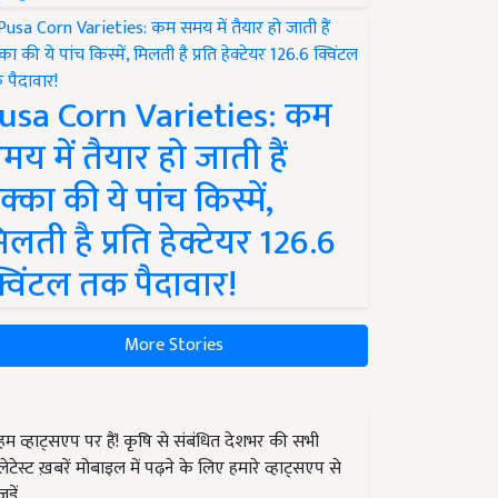
usa Corn Varieties: कम
मय में तैयार हो जाती हैं
क्का की ये पांच किस्में,
िलती है प्रति हेक्टेयर 126.6
्विंटल तक पैदावार!
More Stories
हम व्हाट्सएप पर हैं! कृषि से संबंधित देशभर की सभी
लेटेस्ट ख़बरें मोबाइल में पढ़ने के लिए हमारे व्हाट्सएप से
जुड़ें.