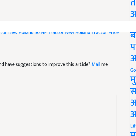
त
अ
Go
ब
ctor
New Holland 50 HP Tractor
New Holland Tractor Price
प
अ
e and have suggestions to improve this article?
Mail
me
Go
म
स
अ
आ
Li
म