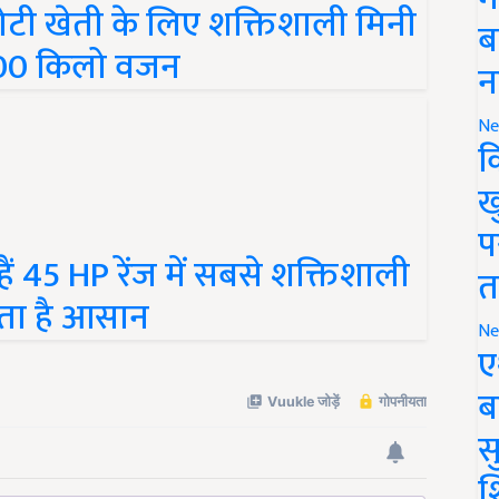
 खेती के लिए शक्तिशाली मिनी
ब
1000 किलो वजन
न
Ne
क
ख
प
 45 HP रेंज में सबसे शक्तिशाली
त
नाता है आसान
Ne
ए
ब
सु
श