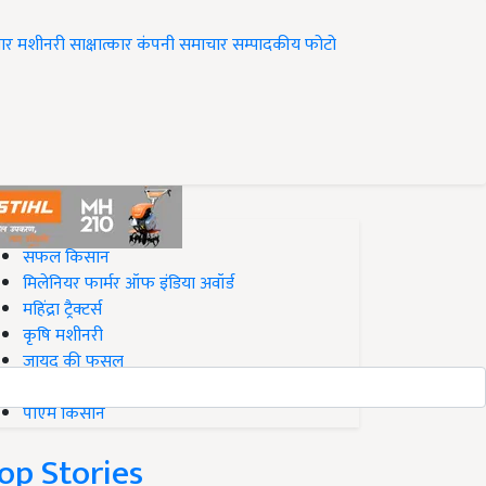
ार
मशीनरी
साक्षात्कार
कंपनी समाचार
सम्पादकीय
फोटो
op on Krishi Jagran
सफल किसान
मिलेनियर फार्मर ऑफ इंडिया अवॉर्ड
महिंद्रा ट्रैक्टर्स
कृषि मशीनरी
जायद की फसल
बिज़नेस आइडियाज
पीएम किसान
op Stories