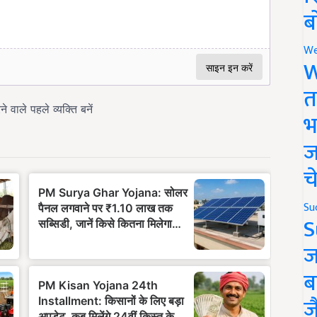
ब
We
W
त
भ
ज
च
Su
S
ज
ब
ज