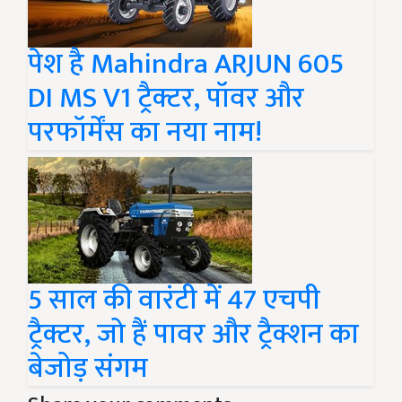
पेश है Mahindra ARJUN 605
DI MS V1 ट्रैक्टर, पॉवर और
परफॉर्मेंस का नया नाम!
5 साल की वारंटी में 47 एचपी
ट्रैक्टर, जो हैं पावर और ट्रैक्शन का
बेजोड़ संगम