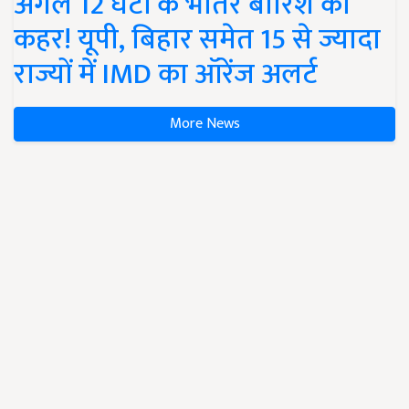
अगले 12 घंटों के भीतर बारिश का
कहर! यूपी, बिहार समेत 15 से ज्यादा
राज्यों में IMD का ऑरेंज अलर्ट
More News