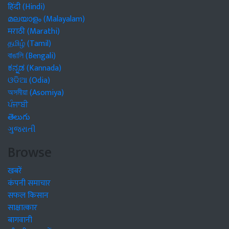
हिंदी (Hindi)
മലയാളം (Malayalam)
मराठी (Marathi)
தமிழ் (Tamil)
বাঙালি (Bengali)
ಕನ್ನಡ (Kannada)
ଓଡିଆ (Odia)
অসমীয়া (Asomiya)
ਪੰਜਾਬੀ
తెలుగు
ગુજરાતી
Browse
खबरें
कंपनी समाचार
सफल किसान
साक्षात्कार
बागवानी