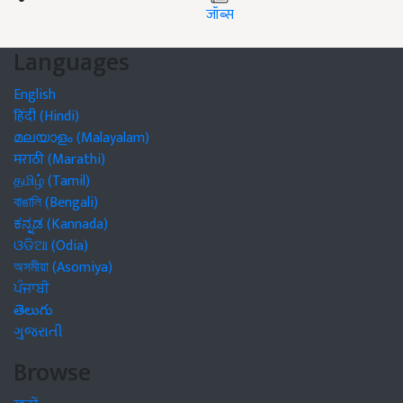
जॉब्स
Languages
English
हिंदी (Hindi)
മലയാളം (Malayalam)
मराठी (Marathi)
தமிழ் (Tamil)
বাঙালি (Bengali)
ಕನ್ನಡ (Kannada)
ଓଡିଆ (Odia)
অসমীয়া (Asomiya)
ਪੰਜਾਬੀ
తెలుగు
ગુજરાતી
Browse