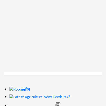
होम
ख़बरें