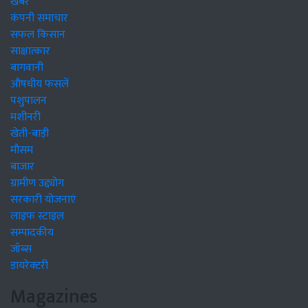
खबरें
कंपनी समाचार
सफल किसान
साक्षात्कार
बागवानी
औषधीय फसलें
पशुपालन
मशीनरी
खेती-बाड़ी
मौसम
बाजार
ग्रामीण उद्द्योग
सरकारी योजनाएं
लाइफ स्टाइल
सम्पादकीय
जॉब्स
डायरेक्टरी
Magazines