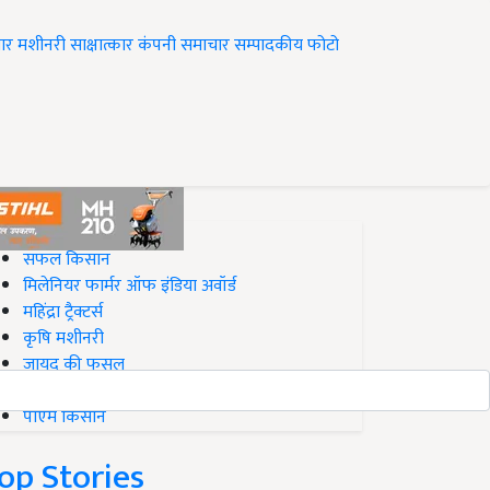
ार
मशीनरी
साक्षात्कार
कंपनी समाचार
सम्पादकीय
फोटो
op on Krishi Jagran
सफल किसान
मिलेनियर फार्मर ऑफ इंडिया अवॉर्ड
महिंद्रा ट्रैक्टर्स
कृषि मशीनरी
जायद की फसल
बिज़नेस आइडियाज
पीएम किसान
op Stories