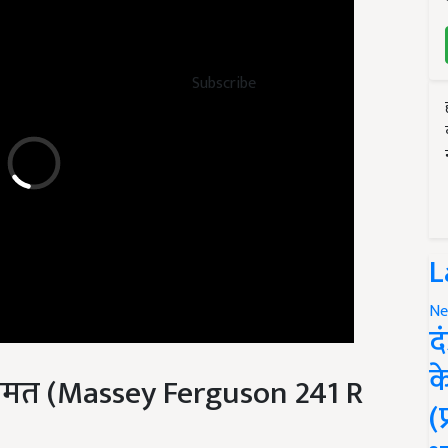
Subscribe
L
Ne
द
 कीमत (Massey Ferguson 241 R
क
(
ीमत 6.63 लाख* से 6.99 लाख* रुपये रखी है. इस मैसी फर्ग्यूसन 42 एचपी