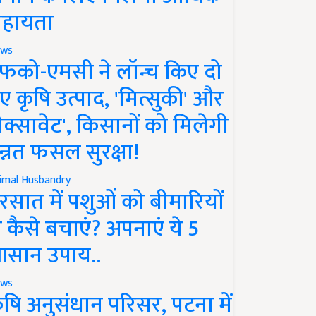
हायता
ws
फको-एमसी ने लॉन्च किए दो
ए कृषि उत्पाद, 'मित्सुकी' और
नेक्सावेट', किसानों को मिलेगी
न्नत फसल सुरक्षा!
imal Husbandry
रसात में पशुओं को बीमारियों
े कैसे बचाएं? अपनाएं ये 5
सान उपाय..
ws
ृषि अनुसंधान परिसर, पटना में