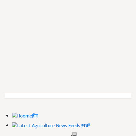
होम
ख़बरें