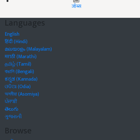
जॉब्स
Languages
English
हिंदी (Hindi)
മലയാളം (Malayalam)
मराठी (Marathi)
தமிழ் (Tamil)
বাঙালি (Bengali)
ಕನ್ನಡ (Kannada)
ଓଡିଆ (Odia)
অসমীয়া (Asomiya)
ਪੰਜਾਬੀ
తెలుగు
ગુજરાતી
Browse