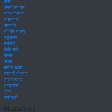
खबरें
कंपनी समाचार
सफल किसान
साक्षात्कार
बागवानी
औषधीय फसलें
पशुपालन
मशीनरी
खेती-बाड़ी
मौसम
बाजार
ग्रामीण उद्द्योग
सरकारी योजनाएं
लाइफ स्टाइल
सम्पादकीय
जॉब्स
डायरेक्टरी
Magazines