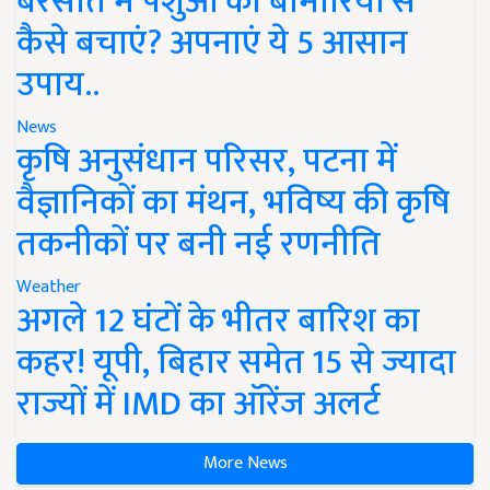
बरसात में पशुओं को बीमारियों से
कैसे बचाएं? अपनाएं ये 5 आसान
उपाय..
News
कृषि अनुसंधान परिसर, पटना में
वैज्ञानिकों का मंथन, भविष्य की कृषि
तकनीकों पर बनी नई रणनीति
Weather
अगले 12 घंटों के भीतर बारिश का
कहर! यूपी, बिहार समेत 15 से ज्यादा
राज्यों में IMD का ऑरेंज अलर्ट
More News