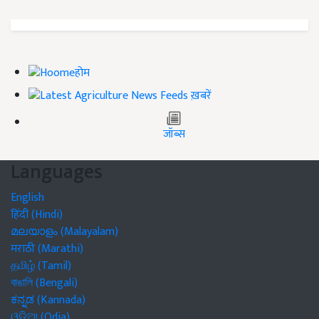
होम
ख़बरें
जॉब्स
Languages
English
हिंदी (Hindi)
മലയാളം (Malayalam)
मराठी (Marathi)
தமிழ் (Tamil)
বাঙালি (Bengali)
ಕನ್ನಡ (Kannada)
ଓଡିଆ (Odia)