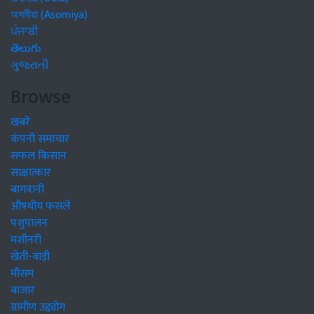
অসমীয়া (Asomiya)
ਪੰਜਾਬੀ
తెలుగు
ગુજરાતી
Browse
खबरें
कंपनी समाचार
सफल किसान
साक्षात्कार
बागवानी
औषधीय फसलें
पशुपालन
मशीनरी
खेती-बाड़ी
मौसम
बाजार
ग्रामीण उद्द्योग