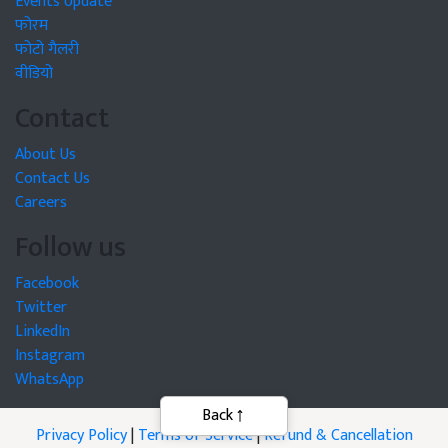
Events Update
फोरम
फोटो गैलरी
वीडियो
Contact
About Us
Contact Us
Careers
Follow us
Facebook
Twitter
LinkedIn
Instagram
WhatsApp
Back
Privacy Policy
|
Terms of Service
|
Refund & Cancellation