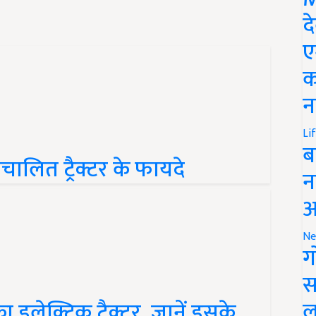
द
ए
क
न
Li
ंचालित ट्रैक्टर के फायदे
ब
न
आ
Ne
ग
स
लेक्ट्रिक ट्रैक्टर, जानें इसके
ल