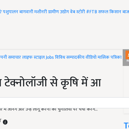
एं
पशुपालन
बागवानी
मशीनरी
ग्रामीण उद्योग
वेब स्टोरी
#FTB
सफल किसान
बाज
ंपनी समाचार
लाइफ स्टाइल
Jobs
विविध
सम्पादकीय
वीडियो
मासिक पत्रिका
#T
क्नोलॉजी से कृषि में आ
 जानेंगे और उन्हें लागू करनी की चुनौतियों पर चर्चा करेंगे...
ST
T