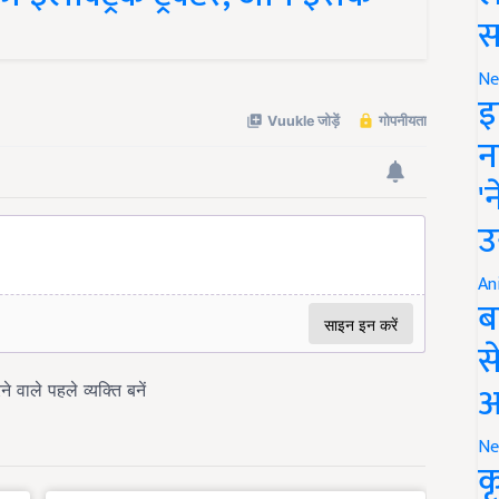
स
Ne
इ
न
'
उ
An
ब
स
आ
Ne
क