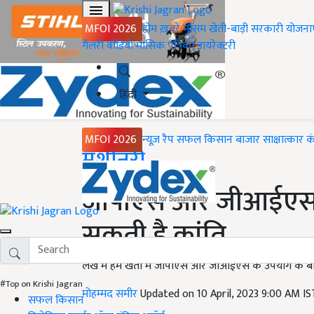
MFOI 2026
होम
ख़बरें
मौसम
खेती-बाड़ी
सरकारी योजना
गैलरी
वीडियो
मासिक पत्रिका
डायरेक्टरी
हिंदी
MFOI 2026
न्यूज़ रैप
सफल किसान
बाजार
साक्षात्कार
क
Home
मशीनरी
जीपीएस और जीआईएस टे
सकती है क्रांति
लेख में हम खेती में जीपीएस और जीआईएस के उपयोग के बारे में
#Top on Krishi Jagran
मोहम्मद समीर
Updated on 10 April, 2023 9:00 AM I
सफल किसान