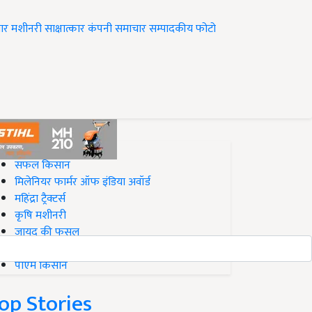
ार
मशीनरी
साक्षात्कार
कंपनी समाचार
सम्पादकीय
फोटो
op on Krishi Jagran
सफल किसान
मिलेनियर फार्मर ऑफ इंडिया अवॉर्ड
महिंद्रा ट्रैक्टर्स
कृषि मशीनरी
जायद की फसल
बिज़नेस आइडियाज
पीएम किसान
op Stories