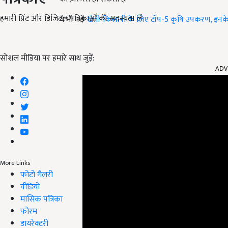
हमारी प्रिंट और डिजिटल पत्रिकाओं की सदस्यता लें
ये भी पढ़ेंः
खेती-किसानी के लिए टॉप-5 कृषि उपकरण, इनके
सोशल मीडिया पर हमारे साथ जुड़ें:
ADV
More Links
फोटो गैलरी
वीडियो
मासिक पत्रिका
फोरम
डायरेक्टरी