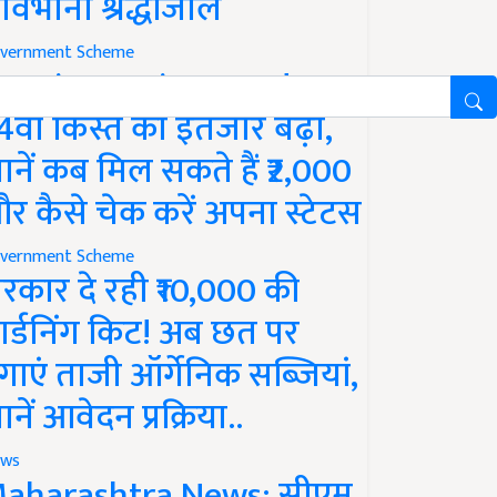
ावभीनी श्रद्धांजलि
vernment Scheme
M Kisan Yojana Update:
4वीं किस्त का इंतजार बढ़ा,
ानें कब मिल सकते हैं ₹2,000
र कैसे चेक करें अपना स्टेटस
vernment Scheme
रकार दे रही ₹10,000 की
ार्डनिंग किट! अब छत पर
गाएं ताजी ऑर्गेनिक सब्जियां,
ानें आवेदन प्रक्रिया..
ws
aharashtra News: सीएम