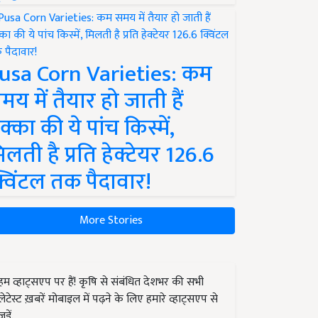
usa Corn Varieties: कम
मय में तैयार हो जाती हैं
क्का की ये पांच किस्में,
िलती है प्रति हेक्टेयर 126.6
्विंटल तक पैदावार!
More Stories
हम व्हाट्सएप पर हैं! कृषि से संबंधित देशभर की सभी
लेटेस्ट ख़बरें मोबाइल में पढ़ने के लिए हमारे व्हाट्सएप से
जुड़ें.