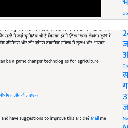
भ
Go
P
ार में सुधार
,
वेस्ट मैनेजमेंट और संसाधनों के उपयोग को सीमित करके
 के रास्ते में कई चुनौतियां भी हैं जिनका हमने ज़िक्र किया. लेकिन कृषि में
2
ा है कि जीपीएस और जीआईएस तक़नीक भविष्य में सुलभ और आसान
ज
औ
 be a game changer technologies for agriculture
Go
स
ग
जीपीएस और जीआईएस
उ
ज
cle and have suggestions to improve this article?
Mail
me
Ne
M