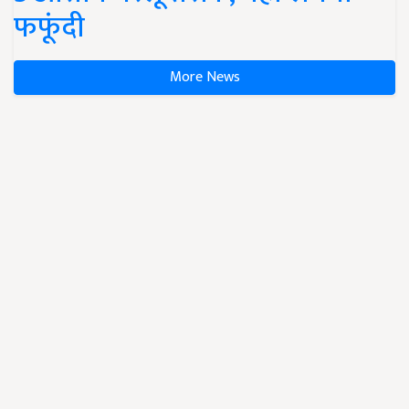
फफूंदी
More News