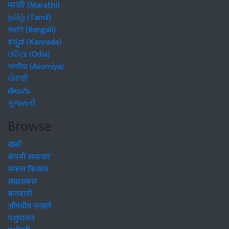
मराठी (Marathi)
தமிழ் (Tamil)
বাঙালি (Bengali)
ಕನ್ನಡ (Kannada)
ଓଡିଆ (Odia)
অসমীয়া (Asomiya)
ਪੰਜਾਬੀ
తెలుగు
ગુજરાતી
Browse
खबरें
कंपनी समाचार
सफल किसान
साक्षात्कार
बागवानी
औषधीय फसलें
पशुपालन