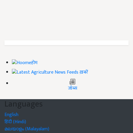
होम
ख़बरें
जॉब्स
Languages
English
हिंदी (Hindi)
മലയാളം (Malayalam)