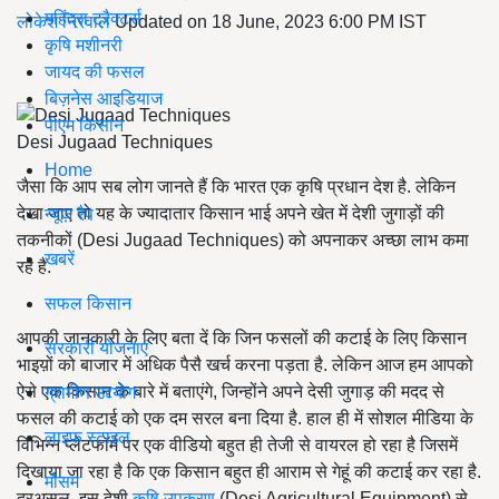
महिंद्रा ट्रैक्टर्स
लोकेश निरवाल
Updated on 18 June, 2023 6:00 PM IST
कृषि मशीनरी
जायद की फसल
बिज़नेस आइडियाज
पीएम किसान
Desi Jugaad Techniques
Home
जैसा कि आप सब लोग जानते हैं कि भारत एक कृषि प्रधान देश है. लेकिन
देखा जाए तो यह के ज्यादातार किसान भाई अपने खेत में देशी जुगाड़ों की
न्यूज़ रैप
तकनीकों (Desi Jugaad Techniques)
को अपनाकर अच्छा लाभ कमा
खबरें
रहे है.
सफल किसान
आपकी जानकारी के लिए बता दें कि जिन फसलों की कटाई के लिए किसान
सरकारी योजनाएं
भाइय़ों को बाजार में अधिक पैसै खर्च करना पड़ता है. लेकिन आज हम आपको
ऐसे एक किसान के बारे में बताएंगे, जिन्होंने अपने देसी जुगाड़ की मदद से
ग्रामीण उद्द्योग
फसल की कटाई को एक दम सरल बना दिया है. हाल ही में सोशल मीडिया के
लाइफ स्टाइल
विभिन्न प्लेटफॉर्म पर एक वीडियो बहुत ही तेजी से वायरल हो रहा है जिसमें
दिखाया जा रहा है कि एक किसान बहुत ही आराम से गेहूं की कटाई कर रहा है.
मौसम
दरअसल, इस देशी
कृषि उपकरण
(Desi Agricultural Equipment)
से