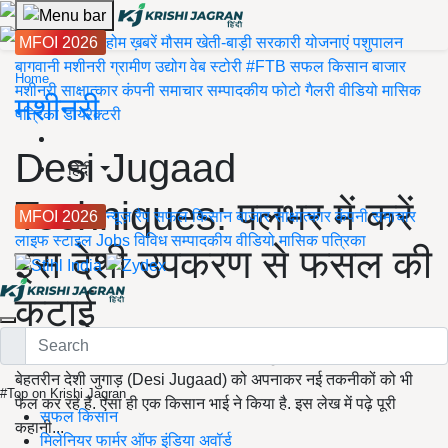
MFOI 2026
होम
ख़बरें
मौसम
खेती-बाड़ी
सरकारी योजनाएं
पशुपालन
बागवानी
मशीनरी
ग्रामीण उद्योग
वेब स्टोरी
#FTB
सफल किसान
बाजार
Home
मशीनरी
साक्षात्कार
कंपनी समाचार
सम्पादकीय
फोटो गैलरी
वीडियो
मासिक
मशीनरी
पत्रिका
डायरेक्टरी
Desi Jugaad
हिंदी
Techniques: पलभर में करें
MFOI 2026
न्यूज़ रैप
सफल किसान
बाजार
साक्षात्कार
कंपनी समाचार
लाइफ स्टाइल
Jobs
विविध
सम्पादकीय
वीडियो
मासिक पत्रिका
इस देशी उपकरण से फसल की
कटाई
आज का समय नई-नई तकनीकों का है, लेकिन कुछ किसान अपने खेत में
बेहतरीन देशी जुगाड़ (Desi Jugaad) को अपनाकर नई तकनीकों को भी
#Top on Krishi Jagran
फेल कर रहे हैं. ऐसा ही एक किसान भाई ने किया है. इस लेख में पढ़े पूरी
सफल किसान
कहानी...
मिलेनियर फार्मर ऑफ इंडिया अवॉर्ड