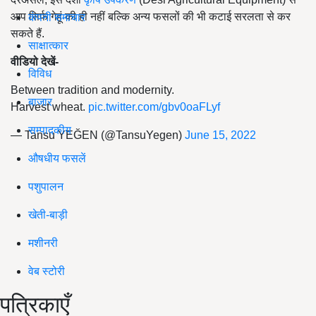
आप सिर्फ गेहूं की ही नहीं बल्कि अन्य फसलों की भी कटाई सरलता से कर
कंपनी समाचार
सकते हैं.
साक्षात्कार
वीडियो देखें-
विविध
Between tradition and modernity.
बाजार
Harvest wheat.
pic.twitter.com/gbv0oaFLyf
सम्पादकीय
— Tansu YEĞEN (@TansuYegen)
June 15, 2022
औषधीय फसलें
पशुपालन
खेती-बाड़ी
मशीनरी
वेब स्टोरी
पत्रिकाएँ