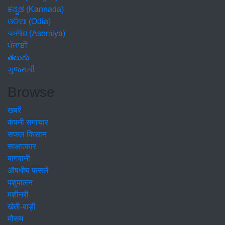
ಕನ್ನಡ (Kannada)
ଓଡିଆ (Odia)
অসমীয়া (Asomiya)
ਪੰਜਾਬੀ
తెలుగు
ગુજરાતી
Browse
खबरें
कंपनी समाचार
सफल किसान
साक्षात्कार
बागवानी
औषधीय फसलें
पशुपालन
मशीनरी
खेती-बाड़ी
मौसम