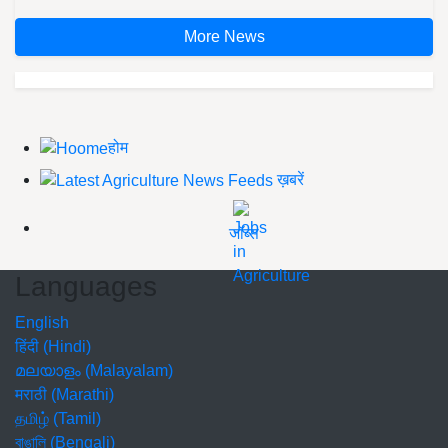
More News
होम
ख़बरें
जॉब्स
Languages
English
हिंदी (Hindi)
മലയാളം (Malayalam)
मराठी (Marathi)
தமிழ் (Tamil)
বাঙালি (Bengali)